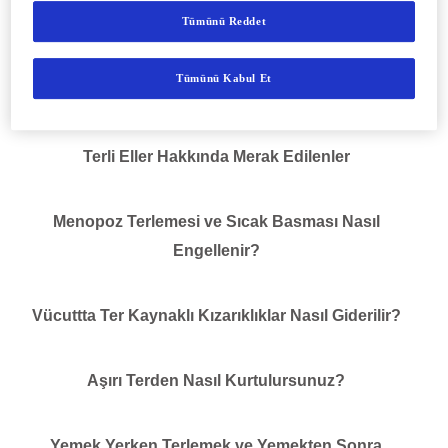
Tümünü Reddet
Soğuk Terleme Neden Olur?
Tümünü Kabul Et
Vücut Kokusu Nedir? Nasıl Oluşur ve Engellenir?
Terli Eller Hakkında Merak Edilenler
Menopoz Terlemesi ve Sıcak Basması Nasıl
Engellenir?
Vücuttta Ter Kaynaklı Kızarıklıklar Nasıl Giderilir?
Aşırı Terden Nasıl Kurtulursunuz?
Yemek Yerken Terlemek ve Yemekten Sonra