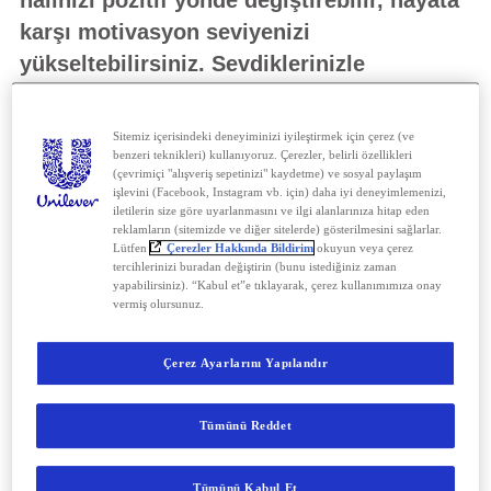
halinizi pozitif yönde değiştirebilir, hayata
karşı motivasyon seviyenizi
yükseltebilirsiniz. Sevdiklerinizle
geçireceğiniz uzun ve sağlıklı bir ömür için
hareketsiz yaşam tarzından kaçınmalı,
Sitemiz içerisindeki deneyiminizi iyileştirmek için çerez (ve
beslenme düzeninizi doğru biçimde
benzeri teknikleri) kullanıyoruz. Çerezler, belirli özellikleri
(çevrimiçi "alışveriş sepetinizi" kaydetme) ve sosyal paylaşım
oluşturmalısınız. İşte, evde fitness yaparak
işlevini (Facebook, Instagram vb. için) daha iyi deneyimlemenizi,
iletilerin size göre uyarlanmasını ve ilgi alanlarınıza hitap eden
fit kalmak ve sağlıklı olmak için
reklamların (sitemizde ve diğer sitelerde) gösterilmesini sağlarlar.
Lütfen
Çerezler Hakkında Bildirim
okuyun veya çerez
deneyebileceğiniz egzersiz önerileri:
tercihlerinizi buradan değiştirin (bunu istediğiniz zaman
yapabilirsiniz). “Kabul et”e tıklayarak, çerez kullanımımıza onay
vermiş olursunuz.
Streching / Esneme
Egzersizi
Çerez Ayarlarını Yapılandır
· Bacak kaslarınızı gerdirmek için
Tümünü Reddet
ayaklarınızı omuz hizasında açın.
Tümünü Kabul Et