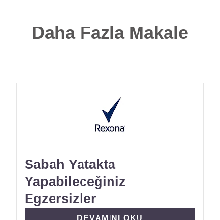
Daha Fazla Makale
Sabah Yatakta
Yapabileceğiniz
Egzersizler
DISCOVER MORE ABOUT SABAH
DEVAMINI OKU