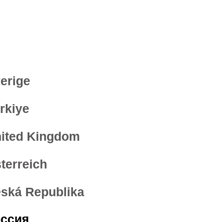
erige
rkiye
ited Kingdom
terreich
ská Republika
ссия