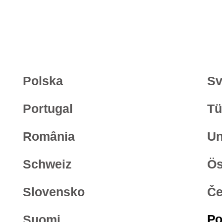
Polska
Sv
Portugal
Tü
România
Un
Schweiz
Ös
Slovensko
Če
Ро
Suomi