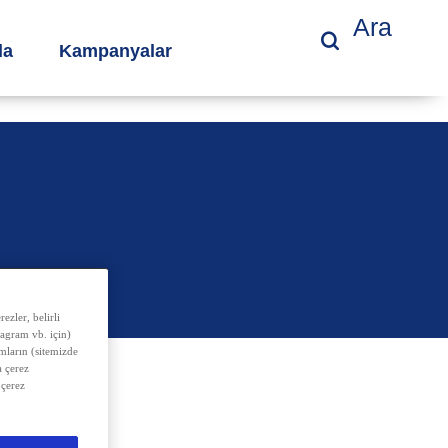
Ara
da
Kampanyalar
ezler, belirli
tagram vb. için)
amların (sitemizde
 çerez
 çerez