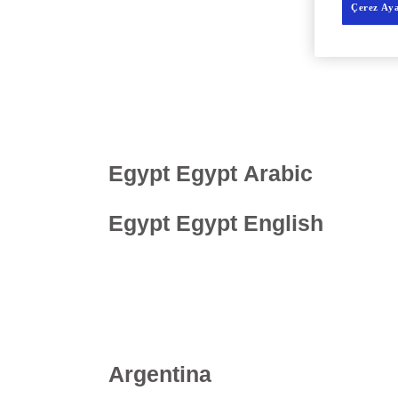
Çerez Aya
Africa
Egypt
Egypt Arabic
Egypt
Egypt English
America
Argentina