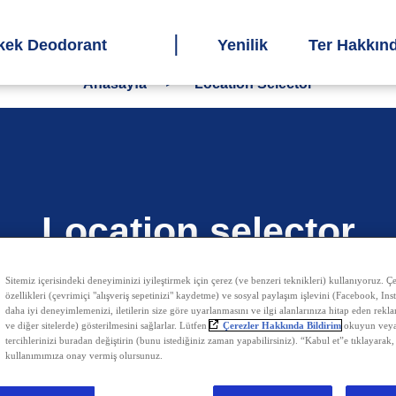
kek Deodorant
Yenilik
Ter Hakkın
Anasayfa
Location Selector
Location selector
Sitemiz içerisindeki deneyiminizi iyileştirmek için çerez (ve benzeri teknikleri) kullanıyoruz. Çer
özellikleri (çevrimiçi "alışveriş sepetinizi" kaydetme) ve sosyal paylaşım işlevini (Facebook, Ins
daha iyi deneyimlemenizi, iletilerin size göre uyarlanmasını ve ilgi alanlarınıza hitap eden rekl
ve diğer sitelerde) gösterilmesini sağlarlar. Lütfen
Çerezler Hakkında Bildirim
okuyun veya
tercihlerinizi buradan değiştirin (bunu istediğiniz zaman yapabilirsiniz). “Kabul et”e tıklayarak,
konum seçici
kullanımımıza onay vermiş olursunuz.