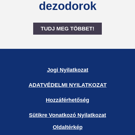
dezodorok
TUDJ MEG TÖBBET!
Rexona teljes test dezodo
Jogi Nyilatkozat
ADATVÉDELMI NYILATKOZAT
Beállítások Kezelése
Hozzáférhetőség
Sütikre Vonatkozó Nyilatkozat