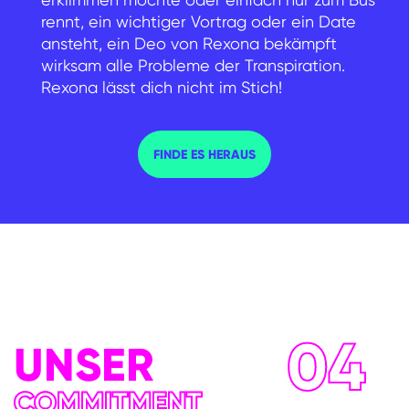
rennt, ein wichtiger Vortrag oder ein Date
ansteht, ein Deo von Rexona bekämpft
wirksam alle Probleme der Transpiration.
Rexona lässt dich nicht im Stich!
FINDE DAS PASSENDE PR
FINDE ES HERAUS
04
UNSER
COMMITMENT