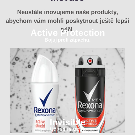
Neustále inovujeme naše produkty,
abychom vám mohli poskytnout ještě lepší
péči.
Active Protection
Bojuj proti zápachu.
Invisible
Už žádné stopy