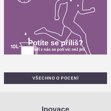
Potíte se příliš?
Někteří z nás se potí víc než jiní
VŠECHNO O POCENÍ
Inovace