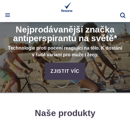
Vy
Nejprodávanější značka
antiperspirantů na světě*
Technologie proti pocení reagující na tělo. K dostání
v řadě variant pro muže i ženy.
NEJPRODÁVANĚJŠÍ
ZJISTIT VÍC
Naše produkty