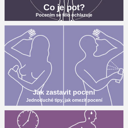
Co je pot?
Pocením se tělo ochlazuje
Jak zastavit pocení
Jednoduché tipy, jak omezit pocení