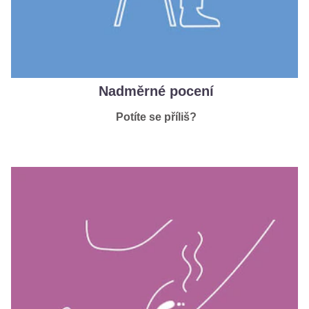
Nadměrné pocení
Potíte se příliš?