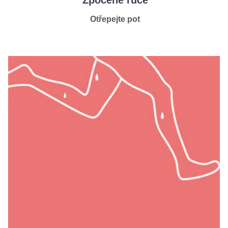
Zpocené ruce
Otřepejte pot