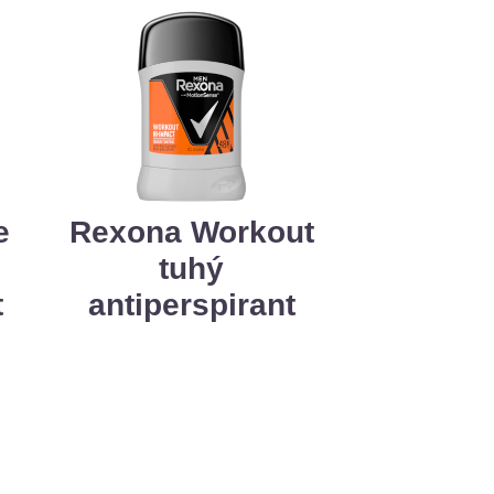
e
Rexona Workout
tuhý
t
antiperspirant