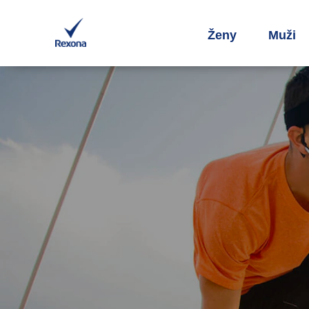
Ženy
Muži