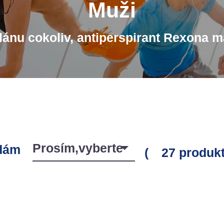
Muži
lánu cokoliv, antiperspirant Rexona 
dám
(
27 produk