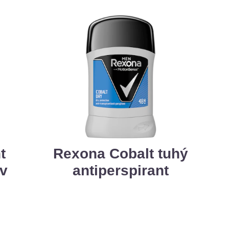
t
Rexona Cobalt tuhý
 v
antiperspirant