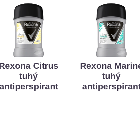
Rexona Citrus
Rexona Marin
tuhý
tuhý
antiperspirant
antiperspiran