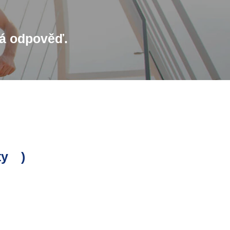
má odpověď.
ty
)