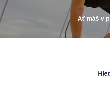
Ať máš v p
Hle