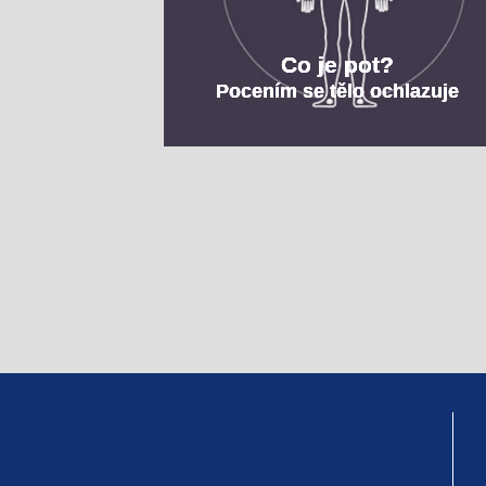
Co je pot?
Pocením se tělo ochlazuje