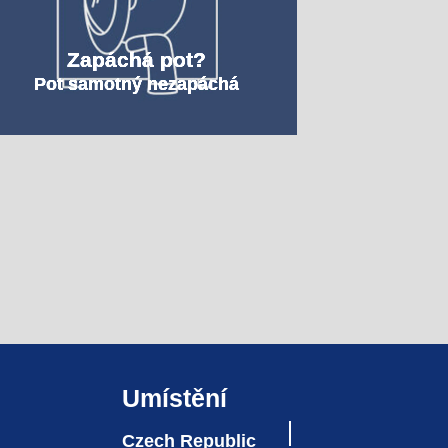
Zapáchá pot?
Pot samotný nezapáchá
Umístění
Czech Republic