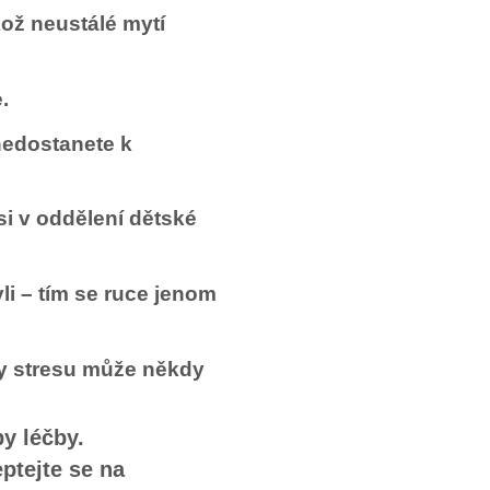
kož neustálé mytí
.
nedostanete k
si v oddělení dětské
i – tím se ruce jenom
ny stresu může někdy
by léčby.
ptejte se na