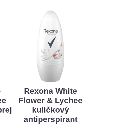
e
Rexona White
ee
Flower & Lychee
prej
kuličkový
antiperspirant