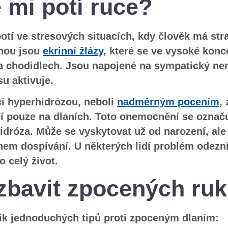
 mi potí ruce?
otí ve stresových situacích, kdy člověk má str
inou jsou
ekrinní žlázy
, které se ve vysoké konc
 a chodidlech. Jsou napojené na sympatický ne
su aktivuje.
ící hyperhidrózou, neboli
nadměrným pocením
, 
ní pouze na dlaních. Toto onemocnění se označu
idróza. Může se vyskytovat už od narození, ale
hem dospívání. U některých lidí problém odezní
o celý život.
 zbavit zpocených ru
ik jednoduchých tipů proti zpoceným dlaním: