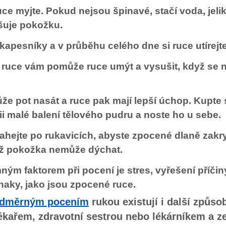
uce myjte. Pokud nejsou špinavé, stačí voda, jeli
uje pokožku.
kapesníky a v průběhu celého dne si ruce utírejte
 ruce vám pomůže ruce umýt a vysušit, když se 
že pot nasát a ruce pak mají lepší úchop. Kupte 
ii malé balení tělového pudru a noste ho u sebe.
hejte po rukavicích, abyste zpocené dlaně zakryl
ikož pokožka nemůže dýchat.
ným faktorem při pocení je stres, vyřešení příči
naky, jako jsou zpocené ruce.
dměrným pocením
rukou existují i další způso
ékařem, zdravotní sestrou nebo lékárníkem a ze