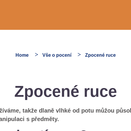
Home
Vše o pocení
Zpocené ruce
Zpocené ruce
íváme, takže dlaně vlhké od potu můžou působ
manipulaci s předměty.