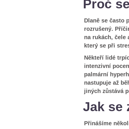
Proč se
Dlaně se často p
rozrušený. Příč
na rukách, čele
který se při stre
Někteří lidé trp
intenzivní poce
palmární hyperh
nastupuje až bě
jiných zůstává p
Jak se
Přinášíme někol