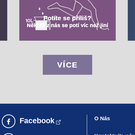
Potíte se příliš?
Někteří z nás se potí víc než jiní
VÍCE
O Nás