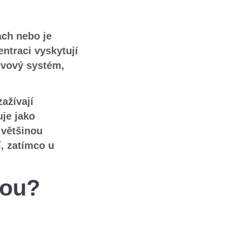
ach nebo je
entraci vyskytují
rvový systém,
zažívají
je jako
 většinou
, zatímco u
kou?