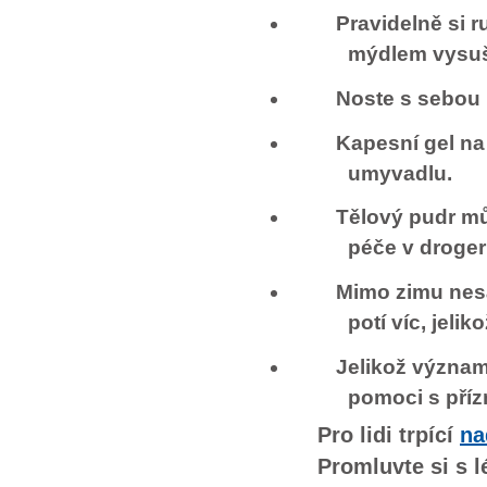
Pravidelně si r
mýdlem vysuš
Noste s sebou 
Kapesní gel na
umyvadlu.
Tělový pudr mů
péče v droger
Mimo zimu nesa
potí víc, jel
Jelikož význam
pomoci s příz
Pro lidi trpící
na
Promluvte si s l