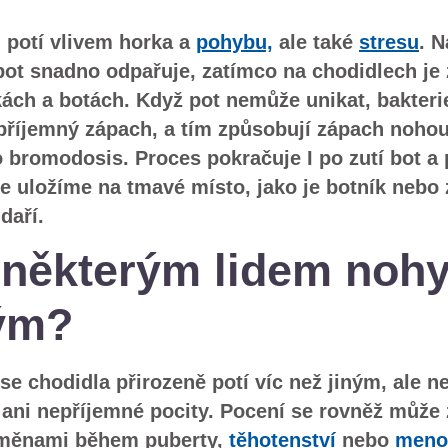
 potí vlivem horka a
pohybu,
ale také
stresu
. N
 pot snadno odpařuje, zatímco na chodidlech je
ách a botách. Když pot nemůže unikat, bakterie
nepříjemný zápach, a tím způsobují zápach noho
 bromodosis. Proces pokračuje I po zutí bot a
e uložíme na tmavé místo, jako je botník nebo 
daří.
 některým lidem nohy
ným?
e chodidla přirozeně potí víc než jiným, ale n
ani nepříjemné pocity. Pocení se rovněž může z
 změnami během puberty,
těhotenství
nebo
meno