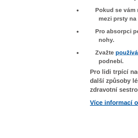
Pokud se vám no
mezi prsty na
Pro absorpci p
nohy.
Zvažte
používá
podnebí.
Pro lidi trpící 
další způsoby lé
zdravotní sestr
Více informací 