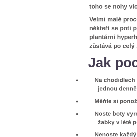
toho se nohy víc 
Velmi malé proce
někteří se potí
plantární hyperh
zůstává po celý 
Jak poc
Na chodidlech 
jednou denně
Měňte si pono
Noste boty vyr
žabky v létě 
Nenoste každý 