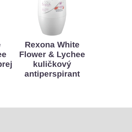
e
Rexona White
ee
Flower & Lychee
prej
kuličkový
antiperspirant