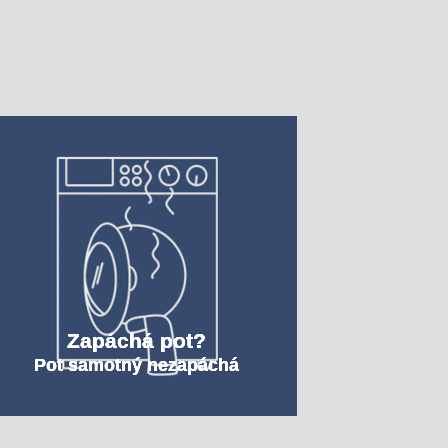
Zapáchá pot?
Pot samotný nezapáchá