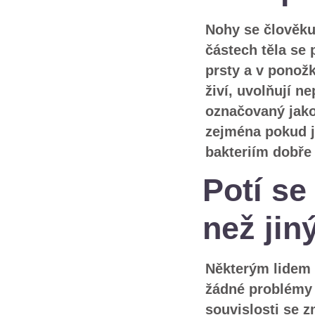
Nohy se člověku
částech těla se
prsty a v ponožk
živí, uvolňují 
označovaný jako
zejména pokud j
bakteriím dobře 
Potí se
než ji
Některým lidem s
žádné problémy 
souvislosti se