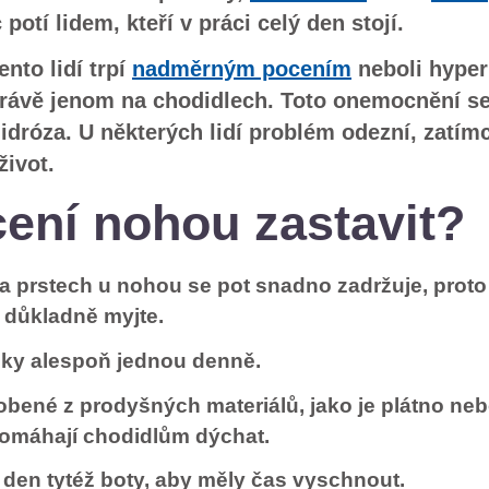
potí lidem, kteří v práci celý den stojí.
nto lidí trpí
nadměrným pocením
neboli hyper
 právě jenom na chodidlech. Toto onemocnění s
idróza. U některých lidí problém odezní, zatím
život.
ení nohou zastavit?
a prstech u nohou se pot snadno zadržuje, proto 
 důkladně myjte.
žky alespoň jednou denně.
obené z prodyšných materiálů, jako je plátno ne
pomáhají chodidlům dýchat.
den tytéž boty, aby měly čas vyschnout.