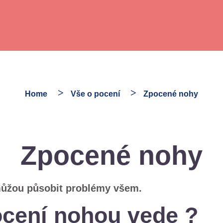
Home
Vše o pocení
Zpocené nohy
Zpocené nohy
ůžou působit problémy všem.
ocení
nohou
vede
?