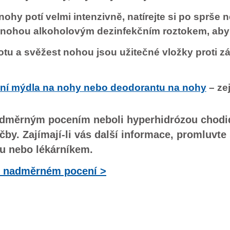
hy potí velmi intenzivně, natírejte si po sprše 
 nohou alkoholovým dezinfekčním roztokem, aby 
otu a svěžest nohou jsou užitečné vložky proti 
ní mýdla na nohy nebo deodorantu na nohy
– ze
nadměrným pocením neboli hyperhidrózou chodide
čby. Zajímají-li vás další informace, promluvte 
ou nebo lékárníkem.
o nadměrném pocení >