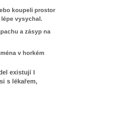
nebo koupeli prostor
lépe vysychal.
zápachu a zásyp na
jména v horkém
l existují I
si s lékařem,