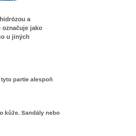
hidrózou a
e označuje jako
co u jiných
tyto partie alespoň
bo kůže. Sandály nebo