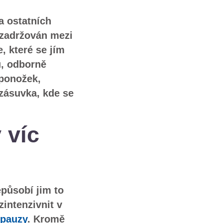
a ostatních
 zadržován mezi
, které se jím
u, odborně
 ponožek,
zásuvka, kde se
 víc
epůsobí jim to
intenzivnit v
pauzy
. Kromě