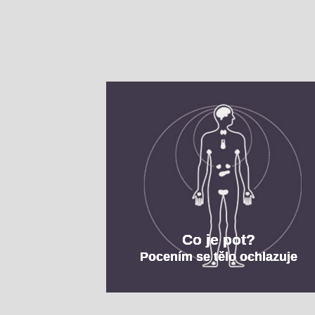
Co je pot?
Pocením se tělo ochlazuje