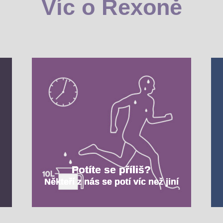
Víc o Rexoně
Potíte se příliš?
Někteří z nás se potí víc než jiní