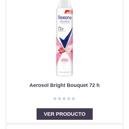
Aerosol Bright Bouquet 72 h
No
se
han
VER PRODUCTO
enviado
calificaciones
para
este