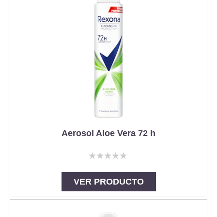
Aerosol Aloe Vera 72 h
No
se
han
VER PRODUCTO
enviado
calificaciones
para
este
product