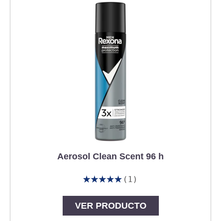
product
Aerosol Clean Scent 96 h
(1)
La
calificación
promedio
VER PRODUCTO
de
este
Aerosol