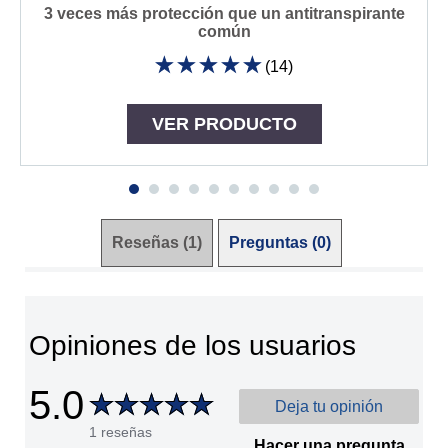
3 veces más protección que un antitranspirante
común
(14)
La
calificación
promedio
de
VER PRODUCTO
este
Aerosol
Clean
Scent
96
h
es
4.9
de
Reseñas (1)
Preguntas (0)
5
de
14
calificaciones.
Opiniones de los usuarios
5.0
Deja tu opinión
1 reseñas
Hacer una pregunta