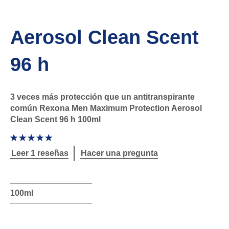
Aerosol Clean Scent
96 h
3 veces más protección que un antitranspirante
común Rexona Men Maximum Protection Aerosol
Clean Scent 96 h 100ml
La
calificación
promedio
Leer 1 reseñas
Hacer una pregunta
de
este
Aerosol
Clean
Scent
96
100ml
h
es
5.0
de
5
de