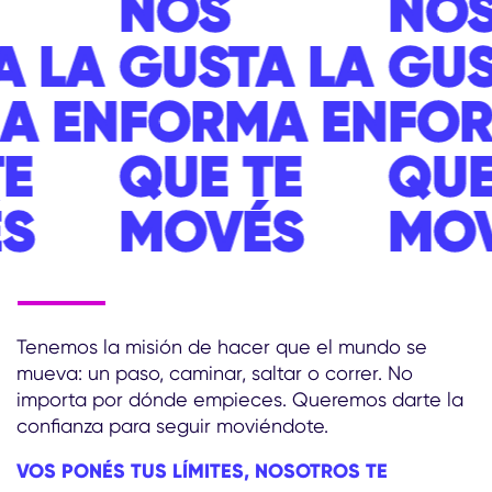
OS
NOS
STA LA
GUSTA LA
ORMA EN
FORMA EN
E TE
QUE TE
OVÉS
MOVÉS
Tenemos la misión de hacer que el mundo se
mueva: un paso, caminar, saltar o correr. No
importa por dónde empieces. Queremos darte la
confianza para seguir moviéndote.
VOS PONÉS TUS LÍMITES, NOSOTROS TE