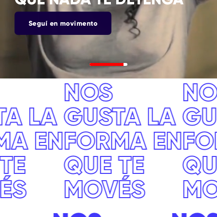
Seguí en movimento
NOS
NOS
Nos gusta la forma en que te movés
LA
GUSTA LA
GUSTA
EN
FORMA EN
FORM
QUE TE
QUE T
MOVÉS
MOVÉ