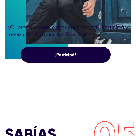
¿Queres vivir una experiencia única? Participá y
movete de la mano de Rexona!
¡Participá!
05
SABÍAS