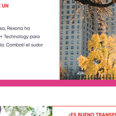
 UN
nsa, Rexona ha
 + Technology para
ía. Combatí el sudor
ÓN QUE UN ANTITRANSPIRANTE COMÚN
¿ES BUENO TRANSP