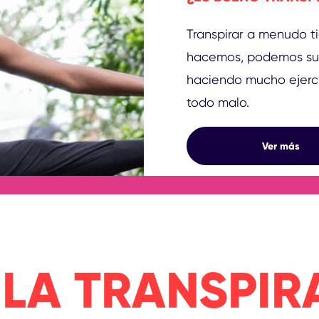
Transpirar a menudo t
hacemos, podemos suda
haciendo mucho ejercic
todo malo.
¿ES BUE
Ver más
 LA TRANSPIR