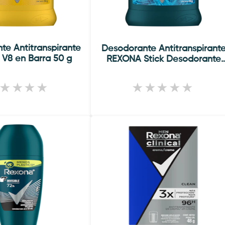
te Antitranspirante
Desodorante Antitranspirant
V8 en Barra 50 g
REXONA Stick Desodorante
Xtra Cool 50g
No
No
se
se
han
han
enviado
enviado
calificaci
calificaciones
para
para
este
este
product
product