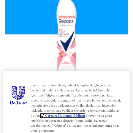
Sitemiz içerisindeki deneyiminizi iyileştirmek için çerez (ve
TÜM KADIN ÜRÜNLERİ
benzeri teknikleri) kullanıyoruz. Çerezler, belirli özellikleri
(çevrimiçi "alışveriş sepetinizi" kaydetme) ve sosyal paylaşım
işlevini (Facebook, Instagram vb. için) daha iyi deneyimlemenizi,
iletilerin size göre uyarlanmasını ve ilgi alanlarınıza hitap eden
reklamların (sitemizde ve diğer sitelerde) gösterilmesini sağlarlar.
Lütfen
Çerezler Hakkında Bildirim
okuyun veya çerez
tercihlerinizi buradan değiştirin (bunu istediğiniz zaman
yapabilirsiniz). “Kabul et”e tıklayarak, çerez kullanımımıza onay
vermiş olursunuz.