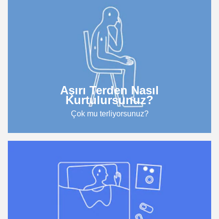
Aşırı Terden Nasıl
Kurtulursunuz?
Çok mu terliyorsunuz?