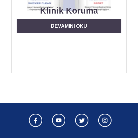
Klinik Koruma
DISCOVER MORE ABOUT KLINIK K
DEVAMINI OKU