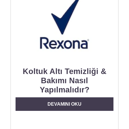
Koltuk Altı Temizliği &
Bakımı Nasıl
Yapılmalıdır?
DISCOVER MORE ABOUT KOLTUK ALT
DEVAMINI OKU