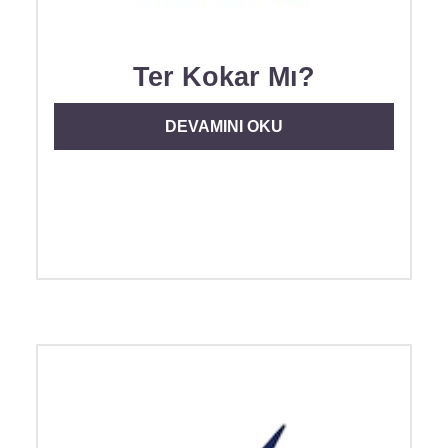
Ter Kokar Mı?
DISCOVER MORE ABOUT TER KOKA
DEVAMINI OKU