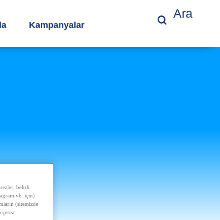
Ara
da
Kampanyalar
ezler, belirli
tagram vb. için)
amların (sitemizde
 çerez