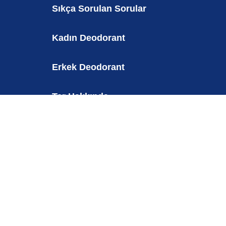
Sıkça Sorulan Sorular
Kadın Deodorant
Erkek Deodorant
Ter Hakkında
nda
Aktif Yaşam
Turkey