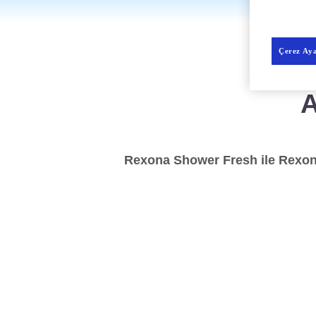
Çerez Aya
A
Rexona Shower Fresh ile Rexona'