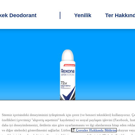
kek Deodorant
Yenilik
Ter Hakkın
Sitemiz içerisindeki deneyiminizi iyileştirmek için çerez (ve benzeri teknikleri) kullanıyoruz. Çer
özellikleri (çevrimiçi "alışveriş sepetinizi" kaydetme) ve sosyal paylaşım işlevini (Facebook, Ins
daha iyi deneyimlemenizi, iletilerin size göre uyarlanmasını ve ilgi alanlarınıza hitap eden rekl
ve diğer sitelerde) gösterilmesini sağlarlar. Lütfen
Çerezler Hakkında Bildirim
okuyun veya