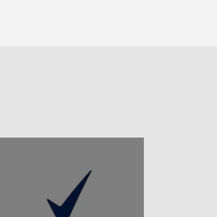
için
irme
değerlendirme
edi
gönderilmedi