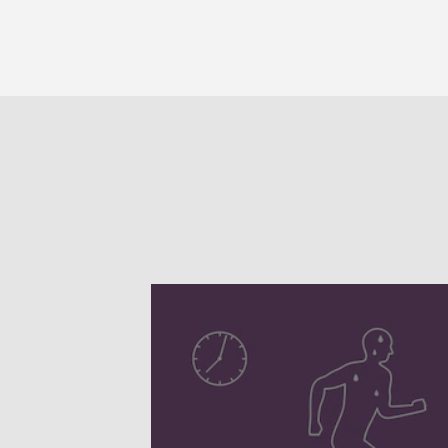
için
değerlendirme
gönderilmedi