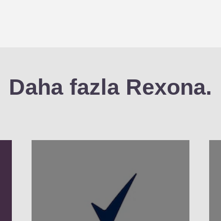
için
için
değerlendirme
değerlend
gönderilmedi
gönderilm
Daha fazla Rexona.