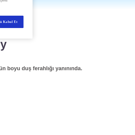
 çerez
ü Kabul Et
ey
ün boyu duş ferahlığı yanınında.