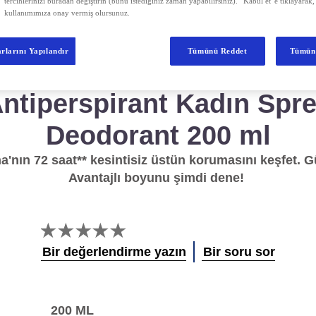
tercihlerinizi buradan değiştirin (bunu istediğiniz zaman yapabilirsiniz). “Kabul et”e tıklayarak,
kullanımımıza onay vermiş olursunuz.
rlarını Yapılandır
Tümünü Reddet
Tümün
Rexona Shower Fresh
ntiperspirant Kadın Spr
Deodorant 200 ml
nın 72 saat** kesintisiz üstün korumasını keşfet. G
Avantajlı boyunu şimdi dene!
Bu
product
Bir değerlendirme yazın
Bir soru sor
için
değerlendirme
gönderilmedi
200 ML