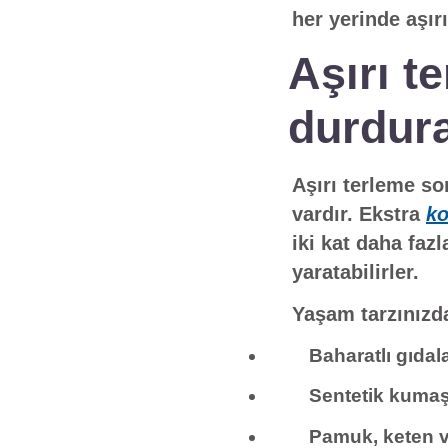
her yerinde aşırı
Aşırı t
durdura
Aşırı terleme s
vardır. Ekstra
k
iki kat daha faz
yaratabilirler.
Yaşam tarzınızda
Baharatlı gıdal
Sentetik kumaşl
Pamuk, keten v