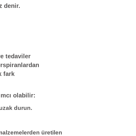
z denir.
e tedaviler
erspiranlardan
k fark
mcı olabilir:
 uzak durun.
alzemelerden üretilen