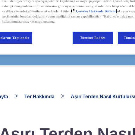
özellikleri (çevrimiçi "alışveriş sepetinizi" kaydetme) ve sosyal paylaşım işlevini (Facebook, Ins
daha iyi deneyimlemenizi, iletilerin size göre uyarlanmasını ve ilgi alanlarınıza hitap eden rekl
ve diğer sitelerde) gösterilmesini sağlarlar. Lütfen
Çerezler Hakkında Bildirim
okuyun veya
tercihlerinizi buradan değiştirin (bunu istediğiniz zaman yapabilirsiniz). “Kabul et”e tıklayarak,
kullanımımıza onay vermiş olursunuz.
rlarını Yapılandır
Tümünü Reddet
Tümün
yfa
Ter Hakkında
Aşırı Terden Nasıl Kurtulur
Aşırı Terden Nası