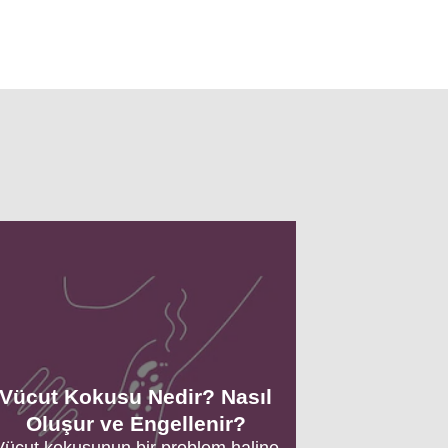
Vücut Kokusu Nedir? Nasıl
Oluşur ve Engellenir?
Vücut kokusunun bir problem haline