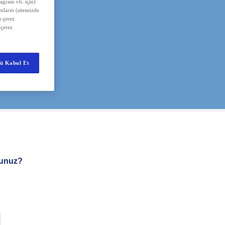
tagram vb. için)
amların (sitemizde
 çerez
 çerez
ü Kabul Et
sunuz?
l