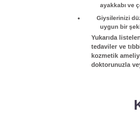
ayakkabı ve ço
Giysilerinizi dü
uygun bir şek
Yukarıda listel
tedaviler ve tıb
kozmetik ameliya
doktorunuzla ve