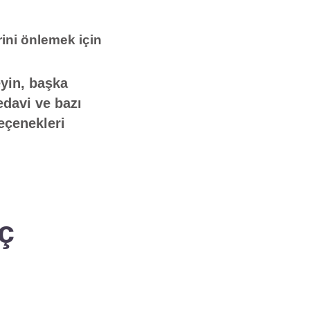
rini önlemek için
yin, başka
edavi ve bazı
eçenekleri
ç