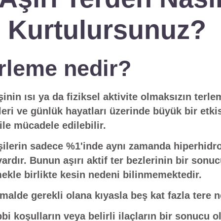
Kurtulursunuz?
erleme nedir?
şinin ısı ya da fiziksel aktivite olmaksızın terl
eri ve günlük hayatları üzerinde büyük bir etkisi
ile mücadele edilebilir.
işilerin sadece %1'inde aynı zamanda hiperhidro
vardır. Bunun aşırı aktif ter bezlerinin bir sonu
ekle birlikte kesin nedeni bilinmemektedir.
malde gerekli olana kıyasla beş kat fazla tere n
bbi koşulların veya belirli ilaçların bir sonucu