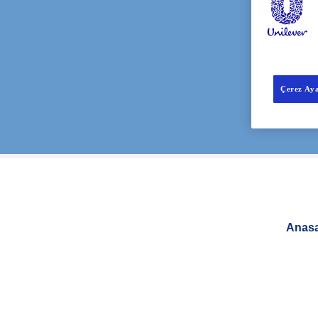
Çerez Aya
Anasa