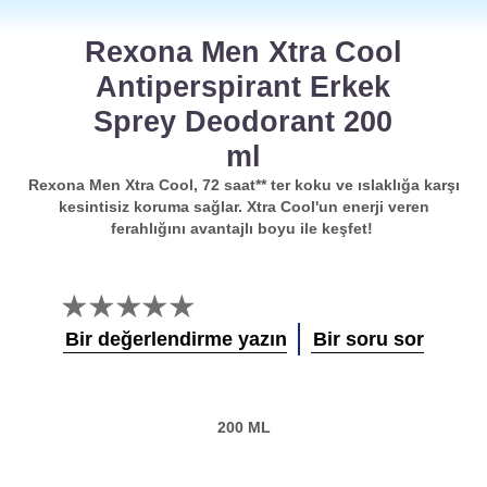
Rexona Men Xtra Cool
Antiperspirant Erkek
Sprey Deodorant 200
ml
Rexona Men Xtra Cool, 72 saat** ter koku ve ıslaklığa karşı
kesintisiz koruma sağlar. Xtra Cool'un enerji veren
ferahlığını avantajlı boyu ile keşfet!
Bu
product
Bir değerlendirme yazın
Bir soru sor
için
değerlendirme
gönderilmedi
200 ML