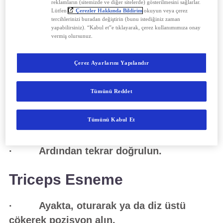
reklamların (sitemizde ve diğer sitelerde) gösterilmesini sağlarlar.
olabildiğince eğilin.
Lütfen
Çerezler Hakkında Bildirim
okuyun veya çerez
tercihlerinizi buradan değiştirin (bunu istediğiniz zaman
yapabilirsiniz). “Kabul et”e tıklayarak, çerez kullanımımıza onay
· Ayak parmaklarınızın uçlarına
vermiş olursunuz.
dokunmaya çalışın.
Çerez Ayarlarını Yapılandır
· Birkaç saniye bu pozisyonda
bekleyin.
Tümünü Reddet
· Gerinmeden kaynaklanan hafif
Tümünü Kabul Et
sızlanmalar hissedebilirsiniz.
· Ardından tekrar doğrulun.
Triceps Esneme
· Ayakta, oturarak ya da diz üstü
çökerek pozisyon alın.