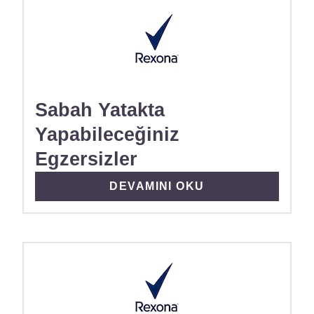
Sabah Yatakta
Yapabileceğiniz
Egzersizler
DISCOVER MORE ABOUT SABAH
DEVAMINI OKU