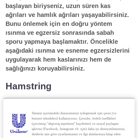
başlayan biriyseniz, uzun süren kas
ağrıları ve hamlık ağrıları yaşayabilirsiniz.
Bunu önlemek için en doğru yöntem
ısınma ve egzersiz sonrasında sabah
sporu yapmaya başlamaktır. Öncelikle
aşağıdaki ısınma ve esneme egzersizlerini
uygulayarak hem kaslarınızı hem de
sağlığınızı koruyabilirsiniz.
Hamstring
· Ayaklarınız bitişik bir şekilde ayakta
durun.
Sitemiz içerisindeki deneyiminizi iyileştirmek için çerez (ve
benzeri teknikleri) kullanıyoruz. Çerezler, belirli özellikleri
(çevrimiçi "alışveriş sepetinizi" kaydetme) ve sosyal paylaşım
· Başınız ve omuzlarınız da dahil
işlevini (Facebook, Instagram vb. için) daha iyi deneyimlemenizi,
olmak üzere ayak ucunuza doğru
iletilerin size göre uyarlanmasını ve ilgi alanlarınıza hitap eden