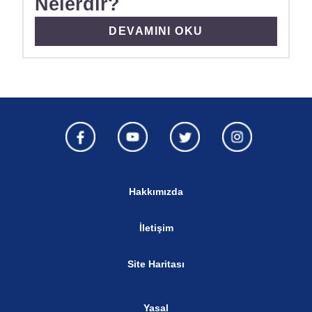
Nelerdir?
DISCOVER MORE ABOUT SUDA 
DEVAMINI OKU
Hakkımızda
İletişim
Site Haritası
Yasal