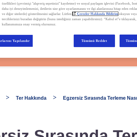
özellikleri (çevrimiçi "alışveriş sepetinizi" kaydetme) ve sosyal paylaşım işlevini (Facebook, Ins
daha iyi deneyimlemenizi, iletilerin size göre uyarlanmasını ve ilgi alanlarınıza hitap eden rekl
ve diğer sitelerde) gösterilmesini sağlarlar. Lütfen
Çerezler Hakkında Bildirim
okuyun veya
tercihlerinizi buradan değiştirin (bunu istediğiniz zaman yapabilirsiniz). “Kabul et”e tıklayarak,
kullanımımıza onay vermiş olursunuz.
rlarını Yapılandır
Tümünü Reddet
Tümün
Ter Hakkında
Egzersiz Sırasında Terleme Nasıl
rsiz Sırasında Te