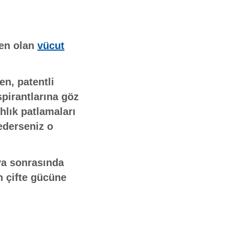
den olan
vücut
en, patentli
pirantlarına göz
hlık patlamaları
 ederseniz o
ya sonrasında
n çifte gücüne