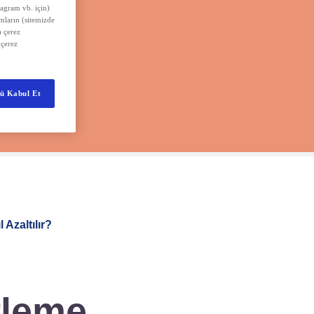
tagram vb. için)
amların (sitemizde
 çerez
 çerez
ü Kabul Et
 Azaltılır?
rleme