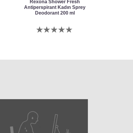
Rexona Shower Fresh
Antiperspirant Kadın Sprey
Deodorant 200 ml
Bu
product
için
değerlendirme
gönderilmedi