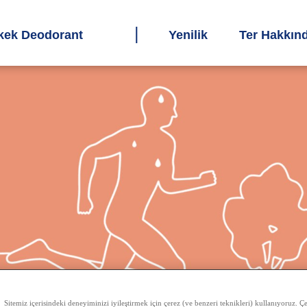
kek Deodorant
Yenilik
Ter Hakkın
Sitemiz içerisindeki deneyiminizi iyileştirmek için çerez (ve benzeri teknikleri) kullanıyoruz. Çer