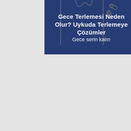
ortalama
puan,
Gece Terlemesi Neden
3
Olur? Uykuda Terlemeye
puan
Çözümler
üzerinden
Gece serin kalın
5
üzerinden
3.3.