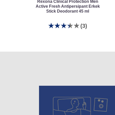
Rexona Clinical Protection Men
Active Fresh Antipersipant Erkek
Stick Deodorant 45 ml
Bu
(3)
Rexona
Clinical
Protection
Men
Active
Fresh
Antipersipant
Erkek
Stick
Deodorant
45
ml
için