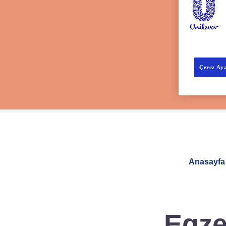
Çerez Aya
Anasayfa
Egze