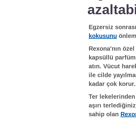
azaltab
Egzersiz sonrası
kokusunu
önleme
Rexona'nın özel 
kapsüllü parfüm
atın. Vücut hare
ile cilde yayılm
kadar çok korur
Ter lekelerinden
aşırı terlediğin
sahip olan
Rexo