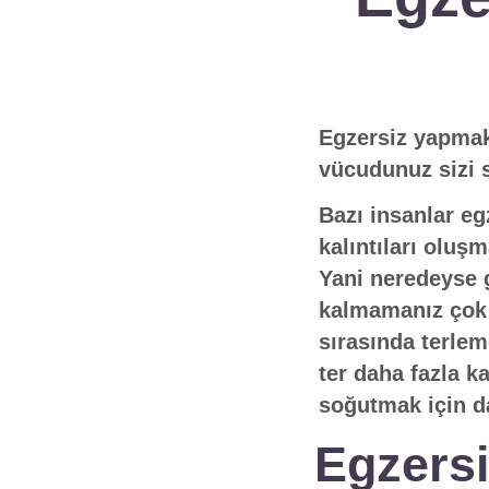
Egzersiz yapmak v
vücudunuz sizi s
Bazı insanlar eg
kalıntıları oluş
Yani neredeyse g
kalmamanız çok 
sırasında terlem
ter daha fazla k
soğutmak için d
Egzersi