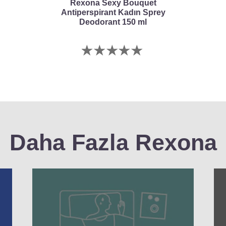
Rexona Sexy Bouquet
Antiperspirant Kadın Sprey
Deodorant 150 ml
Bu
product
için
değerlendirme
gönderilmedi
Daha Fazla Rexona