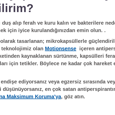
ilirim?
 duş alıp ferah ve kuru kalın ve bakterilere ne
k için iyice kurulandığınızdan emin olun. .
olarak tasarlanan; mikrokapsüllerle güçlendiril
 teknolojimiz olan
Motionsense
içeren antipers
ketinden kaynaklanan sürtünme, kapsülleri fera
aları için tetikler. Böylece ne kadar çok hareket
.
 endişe ediyorsanız veya egzersiz sırasında ve
izi düşünüyorsanız, en çok satan antiperspirantı
na Maksimum Koruma'ya
, göz atın.