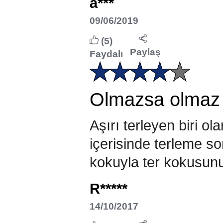
a***
09/06/2019
(5)
Paylaş
Faydalı
Olmazsa olmaz
Aşırı terleyen biri o
içerisinde terleme 
kokuyla ter kokusunu 
R*****
14/10/2017