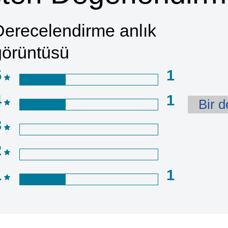
Derecelendirme anlık
görüntüsü
5
1
4
1
Bir 
3
2
1
1