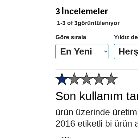
3
İncelemeler
1-3
of
3
görüntüleniyor
Göre sırala
Yıldız d
Son kullanım tar
ürün üzerinde üretim 
2016 etiketli bi ürü