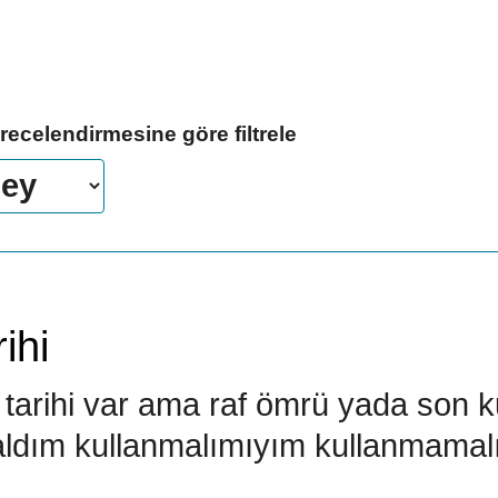
erecelendirmesine göre filtrele
ihi
tarihi var ama raf ömrü yada son ku
n aldım kullanmalımıyım kullanmama