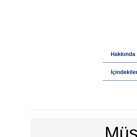
Hakkında
İçindekile
Müşt