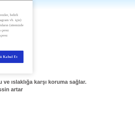
ezler, belirli
tagram vb. için)
amların (sitemizde
n
 çerez
 çerez
k
ü Kabul Et
 ve ıslaklığa karşı koruma sağlar.
ssin artar