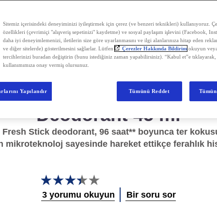
Sitemiz içerisindeki deneyiminizi iyileştirmek için çerez (ve benzeri teknikleri) kullanıyoruz. Çer
özellikleri (çevrimiçi "alışveriş sepetinizi" kaydetme) ve sosyal paylaşım işlevini (Facebook, Ins
daha iyi deneyimlemenizi, iletilerin size göre uyarlanmasını ve ilgi alanlarınıza hitap eden rekl
Rexona Clinical Protectio
ve diğer sitelerde) gösterilmesini sağlarlar. Lütfen
Çerezler Hakkında Bildirim
okuyun veya
tercihlerinizi buradan değiştirin (bunu istediğiniz zaman yapabilirsiniz). “Kabul et”e tıklayarak,
Men Active Fresh
kullanımımıza onay vermiş olursunuz.
Antipersipant Erkek Stic
rlarını Yapılandır
Tümünü Reddet
Tümün
Deodorant 45 ml
 Fresh Stick deodorant, 96 saat** boyunca ter kokusu
n mikroteknoloj sayesinde hareket ettikçe ferahlık hi
Bu
Rexona
3 yorumu okuyun
Bir soru sor
Clinical
Protection
Men