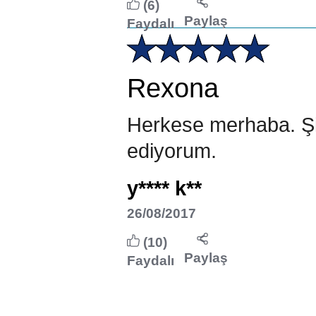
(6)
Paylaş
Faydalı
Rexona
Herkese merhaba. Şim
ediyorum.
y**** k**
26/08/2017
(10)
Paylaş
Faydalı