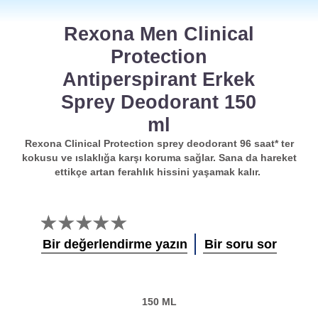
Rexona Men Clinical
Protection
Antiperspirant Erkek
Sprey Deodorant 150
ml
Rexona Clinical Protection sprey deodorant 96 saat* ter
kokusu ve ıslaklığa karşı koruma sağlar. Sana da hareket
ettikçe artan ferahlık hissini yaşamak kalır.
Bu
product
Bir değerlendirme yazın
Bir soru sor
için
değerlendirme
gönderilmedi
150 ML