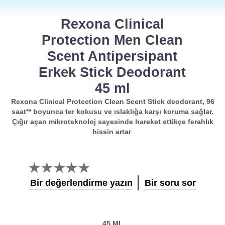
Rexona Clinical
Protection Men Clean
Scent Antipersipant
Erkek Stick Deodorant
45 ml
Rexona Clinical Protection Clean Scent Stick deodorant, 96
saat** boyunca ter kokusu ve ıslaklığa karşı koruma sağlar.
Çığır açan mikroteknoloj sayesinde hareket ettikçe ferahlık
hissin artar
Bu
product
Bir değerlendirme yazın
Bir soru sor
için
değerlendirme
gönderilmedi
45 ML