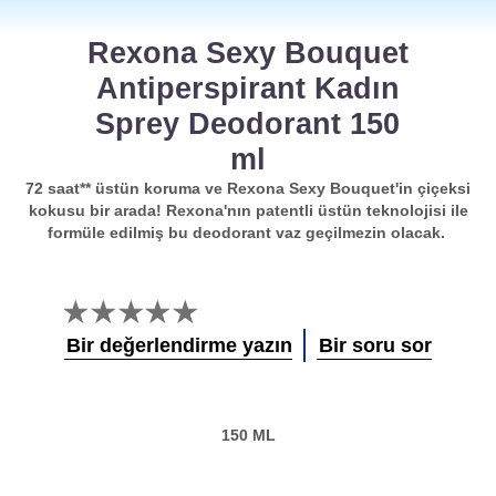
Rexona Sexy Bouquet
Antiperspirant Kadın
Sprey Deodorant 150
ml
72 saat** üstün koruma ve Rexona Sexy Bouquet'in çiçeksi
kokusu bir arada! Rexona'nın patentli üstün teknolojisi ile
formüle edilmiş bu deodorant vaz geçilmezin olacak.
Bu
product
Bir değerlendirme yazın
Bir soru sor
için
değerlendirme
gönderilmedi
150 ML