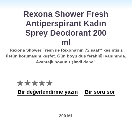
Rexona Shower Fresh
Antiperspirant Kadın
Sprey Deodorant 200
ml
Rexona Shower Fresh ile Rexona'nın 72 saat** kesintisiz
üstün korumasını keşfet. Gün boyu duş ferahlığı yanınında.
Avantajlı boyunu şimdi dene!
Bu
product
Bir değerlendirme yazın
Bir soru sor
için
değerlendirme
gönderilmedi
200 ML