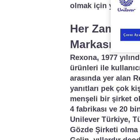
olmak için yazımızı
Her Zaman Da
Çerez Aya
Markası: Re
Rexona, 1977 yılın
ürünleri ile kullanı
arasında yer alan R
yanıtları pek çok ki
menşeli bir şirket o
4 fabrikası ve 20 b
Unilever Türkiye, T
Gözde Şirketi olma 
Gelin, yıllardır deo