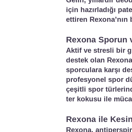
için hazırladığı pat
ettiren Rexona’nın 
Rexona Sporun 
Aktif ve stresli bi
destek olan Rexona,
sporculara karşı des
profesyonel spor dü
çeşitli spor türler
ter kokusu ile müca
Rexona ile Kesin
Rexona, antiperspi