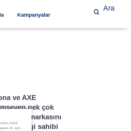
Ara
da
Kampanyalar
xona ve AXE
nemseyen pek çok
deodorant markasını
ezler, belirli
kında bilgi sahibi
tagram vb. için)