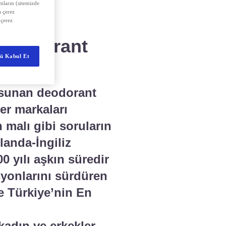
amların (sitemizde
 çerez
 çerez
 Deodorant
ü Kabul Et
 sunan deodorant
ver markaları
 malı gibi soruların
landa-İngiliz
0 yılı aşkın süredir
asyonlarını sürdüren
e Türkiye’nin En
kadın ve erkekler