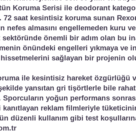
tün Koruma Serisi ile deodorant katego
or. 72 saat kesintisiz koruma sunan Re
ldin nefes almasını engellemeden kuru ve
t sektöründe önemli bir adım olan bu i
menin önündeki engelleri yıkmaya ve in
hissetmelerini sağlayan bir projenin o
koruma ile kesintisiz hareket özgürlüğü
 şekilde yansıtan gri tişörtlerle bile rah
r. Sporcuların yoğun performans sonrası 
i kanıtlayan reklam filmleriyle tüketicin
gün düzenli kullanım gibi test koşullarına
om.tr