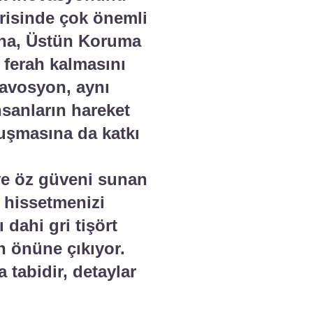
risinde çok önemli
xona, Üstün Koruma
 ferah kalmasını
navosyon, aynı
sanların hareket
luşmasına da katkı
 ve öz güveni sunan
at hissetmenizi
dahi gri tişört
in önüne çıkıyor.
 tabidir, detaylar