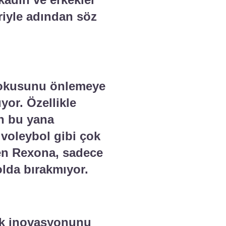
eriyle adından söz
r kokusunu önlemeye
yor. Özellikle
an bu yana
 voleybol gibi çok
yen Rexona, sadece
olda bırakmıyor.
yük inovasyonunu