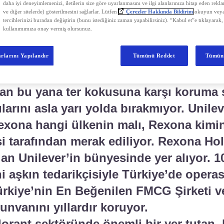
daha iyi deneyimlemenizi, iletilerin size göre uyarlanmasını ve ilgi alanlarınıza hitap eden rekl
 okumaya devam edebilirsiniz.
ve diğer sitelerde) gösterilmesini sağlarlar. Lütfen
Çerezler Hakkında Bildirim
okuyun veya
tercihlerinizi buradan değiştirin (bunu istediğiniz zaman yapabilirsiniz). “Kabul et”e tıklayarak,
kullanımımıza onay vermiş olursunuz.
ha Fazlasını İsteyenlerin
rlarını Yapılandır
Tümünü Reddet
Tümün
xona
dan bu yana ter kokusuna karşı koruma
cılarını asla yarı yolda bırakmıyor. Unile
exona hangi ülkenin malı, Rexona kimin
şi tarafından merak ediliyor. Rexona Hol
lan Unilever’in bünyesinde yer alıyor. 10
ini aşkın tedarikçisiyle Türkiye’de oper
ürkiye’nin En Beğenilen FMCG Şirketi v
unvanını yıllardır koruyor.
dorant sektöründe önemli bir yer tutan, 