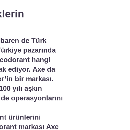
lerin
tibaren de Türk
Türkiye pazarında
 deodorant hangi
ak ediyor. Axe da
r’in bir markası.
00 yılı aşkın
e’de operasyonlarını
nt ürünlerini
dorant markası Axe