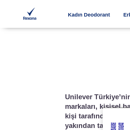
Kadın Deodorant
Er
Unilever Türkiye’n
markaları, kişisel
kişi tarafından terc
yakından tanımak, m