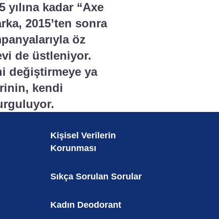
15 yılına kadar “Axe
arka, 2015’ten sonra
mpanyalarıyla öz
vi de üstleniyor.
ni değiştirmeye ya
inin, kendi
urguluyor.
Kişisel Verilerin
Korunması
Sıkça Sorulan Sorular
Kadın Deodorant