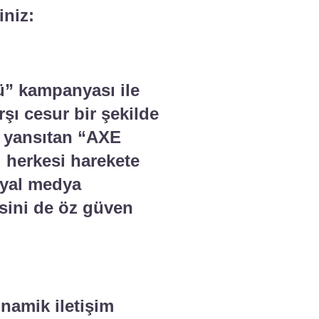
iniz:
ü” kampanyası ile
şı cesur bir şekilde
e yansıtan “AXE
ı herkesi harekete
osyal medya
kisini de öz güven
namik iletişim