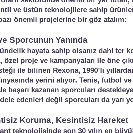
entli ve üstün teknolojilere sahip ürünl
bazı önemli projelerine bir göz atalım:
ve Sporcunun Yanında
r gündelik hayata sahip olsanız dahi te
 özel proje ve kampanyaları ile öne çıkı
teği ile bilinen Rexona, 1990’lı yıllard
nyasında yerini alıyor. Tenis, futbol ve
inde başarı kazanan sporcuları destekle
dele edenleri değil sporcuları da yarı y
tisiz Koruma, Kesintisiz Hareket
rant teknolojisinde son 30 yılın en bü