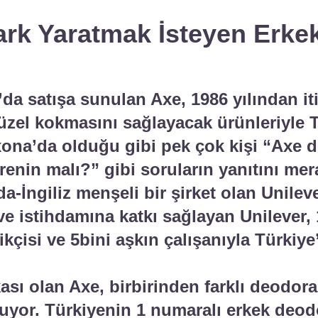
rk Yaratmak İsteyen Erkek
’da satışa sunulan Axe, 1986 yılından i
üzel kokmasını sağlayacak ürünleriyle 
exona’da olduğu gibi pek çok kişi “Axe
renin malı?” gibi soruların yanıtını mer
-İngiliz menşeli bir şirket olan Unileve
e istihdamına katkı sağlayan Unilever, 1
ikçisi ve 5bini aşkın çalışanıyla Türkiy
ası olan Axe, birbirinden farklı deodora
uruyor. Türkiyenin 1 numaralı erkek deo