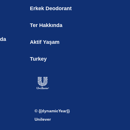
Erkek Deodorant
Ter Hakkında
nda
Aktif Yaşam
Turkey
© {{dynamicYear}}
Unilever