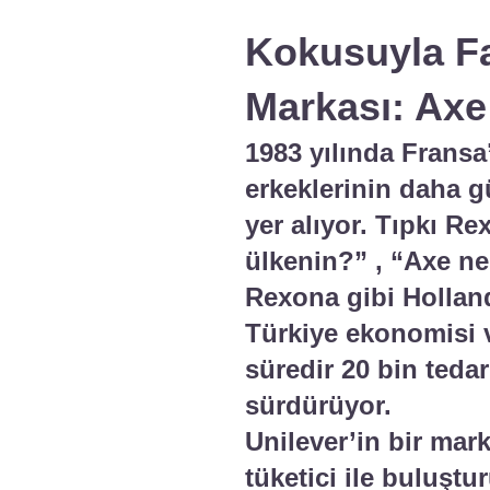
Kokusuyla Fa
Markası: Axe
1983 yılında Fransa
erkeklerinin daha g
yer alıyor. Tıpkı R
ülkenin?” , “Axe ne
Rexona gibi Hollanda
Türkiye ekonomisi v
süredir 20 bin tedar
sürdürüyor.
Unilever’in bir mark
tüketici ile buluşt