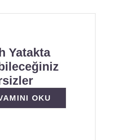
h Yatakta
ileceğiniz
sizler
SCOVER MORE ABOUT SABAH YA
VAMINI OKU