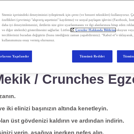
enli olarak yapıldığında kısa süre içerisinde s
özle görülür derecede fark yaratır. Göbek eritm
Sitemiz içerisindeki deneyiminizi iyileştirmek için çerez (ve benzeri teknikleri) kullanıyoruz. Çer
 yerine bölgesel olarak yağ yakımı yapan egzer
özellikleri (çevrimiçi "alışveriş sepetinizi" kaydetme) ve sosyal paylaşım işlevini (Facebook, Ins
u göbek eritme hareketleri sayesinde hedefiniz
daha iyi deneyimlemenizi, iletilerin size göre uyarlanmasını ve ilgi alanlarınıza hitap eden rekl
ve diğer sitelerde) gösterilmesini sağlarlar. Lütfen
Çerezler Hakkında Bildirim
okuyun veya
ir, bel çevresi ve karında biriken yağları yakabili
tercihlerinizi buradan değiştirin (bunu istediğiniz zaman yapabilirsiniz). “Kabul et”e tıklayarak,
kullanımımıza onay vermiş olursunuz.
 beden incelmek için kullanabileceğiniz bu egz
tırabilir. İşte, göbek bölgesinde biriken yağlar
rlarını Yapılandır
Tümünü Reddet
Tümün
sinde forma girmenizi kolaylaştıracak göbek erit
ekik / Crunches Egze
zanın.
 ve iki elinizi başınızın altında kenetleyin.
lan üst gövdenizi kaldırın ve ardından indirin.
nizi verin, aşağıya inerken nefes alın.