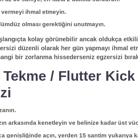
p vermeyi ihmal etmeyin.
dümdüz olması gerektiğini unutmayın.
şlangıçta kolay görünebilir ancak oldukça etkili 
ersizi düzenli olarak her gün yapmayı ihmal et
ngi bir zorlanma hissederseniz egzersizi bırak
Tekme / Flutter Kick
zi
zanın.
ızın arkasında kenetleyin ve belinize kadar üst v
ça genişliğinde açın, yerden 15 santim yukarıya ka