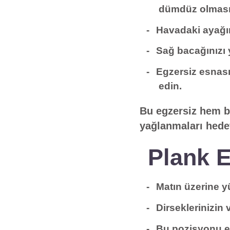
dümdüz olmasın
Havadaki ayağın
Sağ bacağınızı y
Egzersiz esnas
edin.
Bu egzersiz hem ba
yağlanmaları hedefl
Plank E
Matın üzerine y
Dirseklerinizin
Bu pozisyonu en