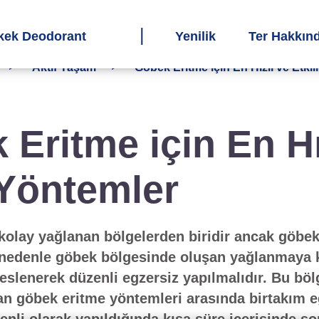
kek Deodorant
Yenilik
Ter Hakkın
Aktif Yaşam
Göbek Eritme için En Hızlı ve Etkil
Eritme için En Hı
i Yöntemler
kolay yağlanan bölgelerden biridir ancak göbek
u nedenle göbek bölgesinde oluşan yağlanmaya 
 beslenerek düzenli egzersiz yapılmalıdır. Bu bö
an göbek eritme yöntemleri arasında birtakım eg