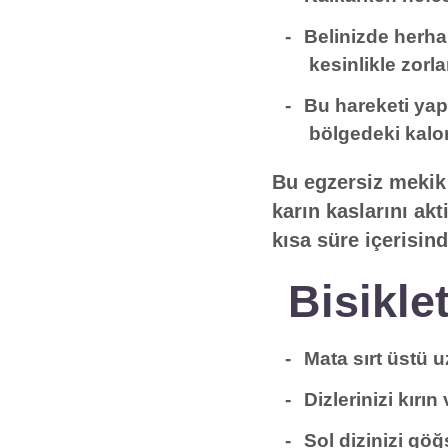
Belinizde herha
kesinlikle zorl
Bu hareketi yapa
bölgedeki kalor
Bu egzersiz mekik 
karın kaslarını akt
kısa süre içerisi
Bisikle
Mata sırt üstü u
Dizlerinizi kırın
Sol dizinizi gö