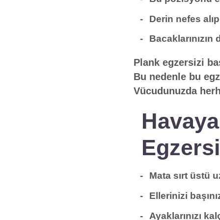
Derin nefes alı
Bacaklarınızın 
Plank egzersizi ba
Bu nedenle bu egz
Vücudunuzda herha
Havaya 
Egzersi
Mata sırt üstü u
Ellerinizi başın
Ayaklarınızı kal