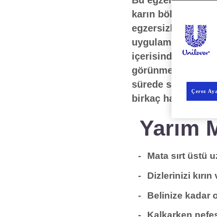
Bu egzersizler düz
karın bölgesinde g
egzersizler yapmak
uygulamalısınız. B
içerisinde ulaşabil
görünmek ve birkaç
sürede sonuca ulaş
Çerez Aya
birkaç hafta içeri
Yarım M
Mata sırt üstü u
Dizlerinizi kırın
Belinize kadar o
Kalkarken nefesi