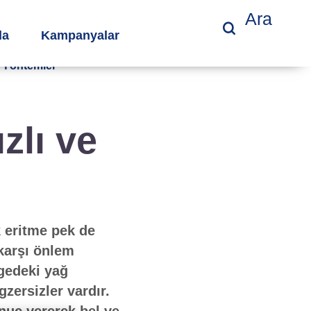
Ara
da
Kampanyalar
i Yöntemler
zlı ve
 eritme pek de
karşı önlem
lgedeki yağ
zersizler vardır.