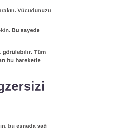
bırakın. Vücudunuzu
çekin. Bu sayede
k görülebilir. Tüm
ran bu hareketle
gzersizi
şın, bu esnada sağ