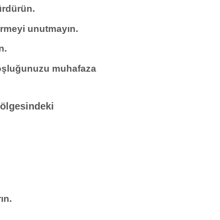
ürdürün.
ermeyi unutmayın.
n.
 boşluğunuzu muhafaza
bölgesindeki
ın.