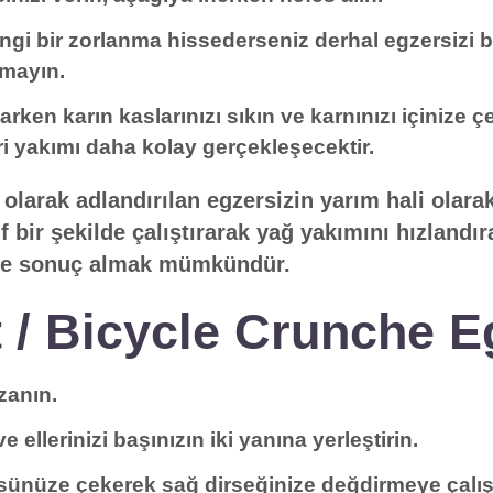
ngi bir zorlanma hissederseniz derhal egzersizi 
amayın.
rken karın kaslarınızı sıkın ve karnınızı içinize 
i yakımı daha kolay gerçekleşecektir.
olarak adlandırılan egzersizin yarım hali olara
if bir şekilde çalıştırarak yağ yakımını hızlandı
nde sonuç almak mümkündür.
t / Bicycle Crunche E
zanın.
 ve ellerinizi başınızın iki yanına yerleştirin.
ğsünüze çekerek sağ dirseğinize değdirmeye çalı