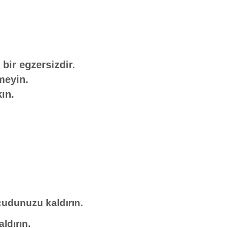
bir egzersizdir.
meyin.
ın.
ücudunuzu kaldırın.
ldırın.