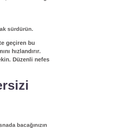
rak sürdürün.
te geçiren bu
ını hızlandırır.
ekin. Düzenli nefes
rsizi
esnada bacağınızın