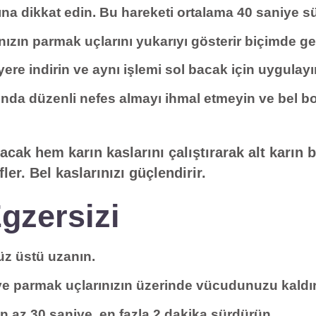
a dikkat edin. Bu hareketi ortalama 40 saniye s
ızın parmak uçlarını yukarıyı gösterir biçimde g
ere indirin ve aynı işlemi sol bacak için uygulayı
ında düzenli nefes almayı ihmal etmeyin ve bel
cak hem karın kaslarını çalıştırarak alt karın 
er. Bel kaslarınızı güçlendirir.
gzersizi
üz üstü uzanın.
 ve parmak uçlarınızın üzerinde vücudunuzu kaldır
 az 30 saniye, en fazla 2 dakika sürdürün.