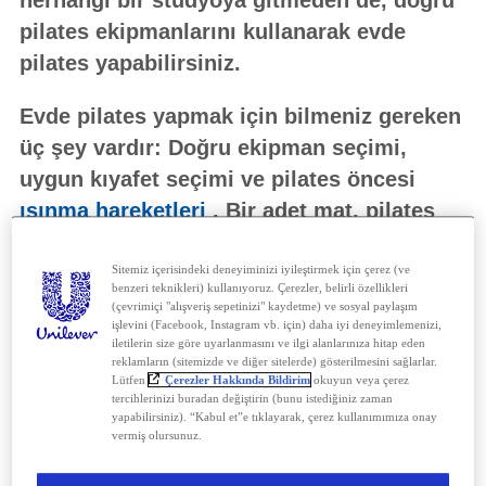
herhangi bir stüdyoya gitmeden de, doğru
pilates ekipmanlarını kullanarak evde
pilates yapabilirsiniz.
Evde pilates yapmak için bilmeniz gereken
üç şey vardır: Doğru ekipman seçimi,
uygun kıyafet seçimi ve pilates öncesi
ısınma hareketleri
. Bir adet mat, pilates
topu, pilates çemberi, pilates bandı ve
rahat pilates kıyafetleri ile evinizdeki
Sitemiz içerisindeki deneyiminizi iyileştirmek için çerez (ve
benzeri teknikleri) kullanıyoruz. Çerezler, belirli özellikleri
konfor alanından çıkmadan pilates
(çevrimiçi "alışveriş sepetinizi" kaydetme) ve sosyal paylaşım
işlevini (Facebook, Instagram vb. için) daha iyi deneyimlemenizi,
yapabilir ve vücudunuzu
iletilerin size göre uyarlanmasını ve ilgi alanlarınıza hitap eden
reklamların (sitemizde ve diğer sitelerde) gösterilmesini sağlarlar.
sıkılaştırabilirsiniz.
Lütfen
Çerezler Hakkında Bildirim
okuyun veya çerez
tercihlerinizi buradan değiştirin (bunu istediğiniz zaman
yapabilirsiniz). “Kabul et”e tıklayarak, çerez kullanımımıza onay
1. Isınma Hareketlerini
vermiş olursunuz.
Atlamayın