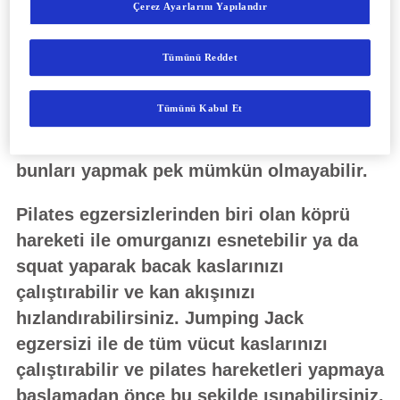
Çerez Ayarlarını Yapılandır
Pilates yapmaya başlamadan önce
Tümünü Reddet
sakatlanmayı önlemek adına mutlaka
ısınma hareketleri yapmanız gerekir.
Tümünü Kabul Et
Isınmak için en basit egzersizler koşmak
ve zıplamaktır ancak evin içerisinde
bunları yapmak pek mümkün olmayabilir.
Pilates egzersizlerinden biri olan köprü
hareketi ile omurganızı esnetebilir ya da
squat yaparak bacak kaslarınızı
çalıştırabilir ve kan akışınızı
hızlandırabilirsiniz. Jumping Jack
egzersizi ile de tüm vücut kaslarınızı
çalıştırabilir ve pilates hareketleri yapmaya
başlamadan önce bu şekilde ısınabilirsiniz.