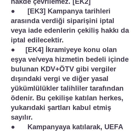
nakde çevrilemez.
[EK2]
● [EK3] Kampanya tarihleri
arasında verdiği siparişini iptal
veya iade edenlerin çekiliş hakkı da
iptal edilecektir.
● [EK4] İkramiyeye konu olan
eşya ve/veya hizmetin bedeli içinde
bulunan KDV+ÖTV gibi vergiler
dışındaki vergi ve diğer yasal
yükümlülükler talihliler tarafından
ödenir. Bu çekilişe katılan herkes,
yukarıdaki şartları kabul etmiş
sayılır.
● Kampanyaya katılarak, UEFA