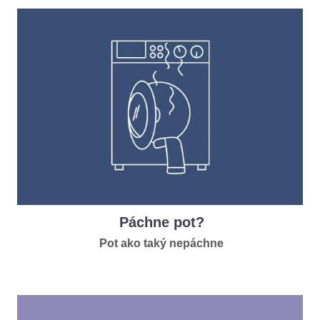
Páchne pot?
Pot ako taký nepáchne