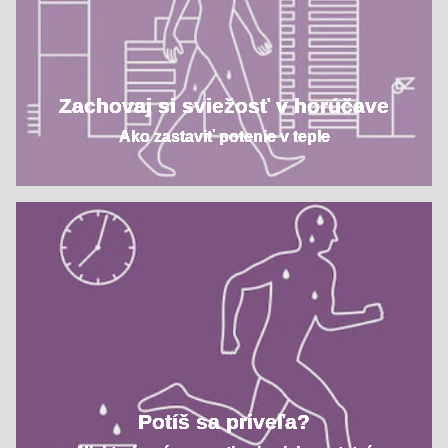
Zachovaj si sviežosť v horúčave
Ako zastaviť potenie v teple
Potíš sa priveľa?