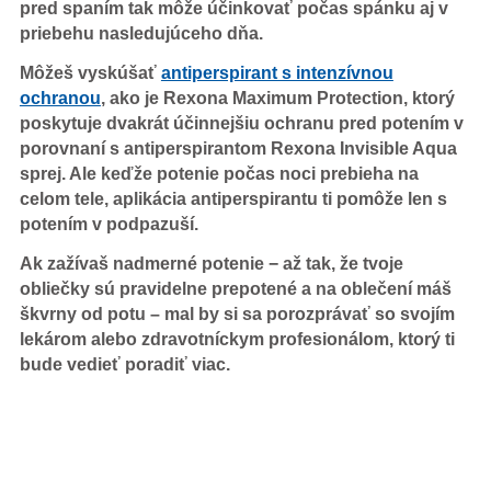
pred spaním tak môže účinkovať počas spánku aj v
priebehu nasledujúceho dňa.
Môžeš vyskúšať
antiperspirant s intenzívnou
ochranou
, ako je Rexona Maximum Protection, ktorý
poskytuje dvakrát účinnejšiu ochranu pred potením v
porovnaní s antiperspirantom Rexona Invisible Aqua
sprej. Ale keďže potenie počas noci prebieha na
celom tele, aplikácia antiperspirantu ti pomôže len s
potením v podpazuší.
Ak zažívaš nadmerné potenie − až tak, že tvoje
obliečky sú pravidelne prepotené a na oblečení máš
škvrny od potu – mal by si sa porozprávať so svojím
lekárom alebo zdravotníckym profesionálom, ktorý ti
bude vedieť poradiť viac.