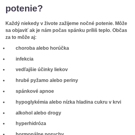
potenie?
Každý niekedy v živote zažijeme nočné potenie. Môže
sa objaviť ak je nám počas spánku príliš teplo. Občas
za to môže aj:
choroba alebo horúčka
infekcia
vedľajšie účinky liekov
hrubé pyžamo alebo periny
spánkové apnoe
hypoglykémia alebo nízka hladina cukru v krvi
alkohol alebo drogy
hyperhidróza
hormonálne poruchy