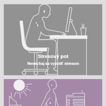
Stresový pot
Nenechaj sa vypotiť stresom