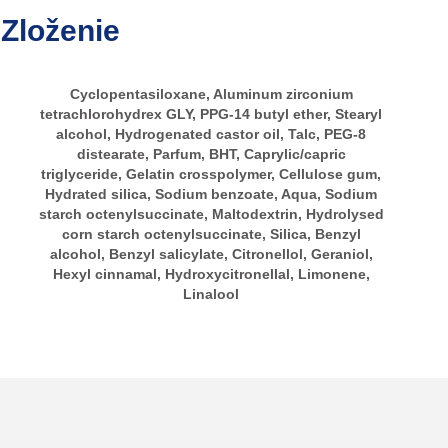
Zloženie
Cyclopentasiloxane, Aluminum zirconium
tetrachlorohydrex GLY, PPG-14 butyl ether, Stearyl
alcohol, Hydrogenated castor oil, Talc, PEG-8
distearate, Parfum, BHT, Caprylic/capric
triglyceride, Gelatin crosspolymer, Cellulose gum,
Hydrated silica, Sodium benzoate, Aqua, Sodium
starch octenylsuccinate, Maltodextrin, Hydrolysed
corn starch octenylsuccinate, Silica, Benzyl
alcohol, Benzyl salicylate, Citronellol, Geraniol,
Hexyl cinnamal, Hydroxycitronellal, Limonene,
Linalool