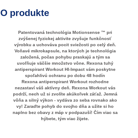
O produkte
Patentovaná technológia Motionsense ™ pri
zvýšenej fyzickej aktivite zvyšuje funkčnosť
výrobku a uchováva pocit sviežosti po celý deň.
Voňavé mikrokapsule, na ktorých je technológia
založená, počas pohybu praskajú a tým sa
uvoľňuje väčšie množstvo vône. Rexona tuhý
antiperspirant Workout HI-Impact vám poskytne
spoľahlivú ochranu po dobu 48 hodín
Rexona antiperspirant Workout rozhodne
nezastaví váš aktívny deň. Rexona Workout vás
podrží, nech už si zvolíte akúkoľvek záťaž. Jemná
vôňa a silný výkon - vydáva zo seba rovnako ako
vy! Zaraďte pohyb do svojho dňa a užite si ho
naplno bez obavy z máp v podpazuší! Čím viac sa
hýbete, tým viac žijete.