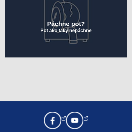
Páchne pot?
Pot ako taký nepáchne