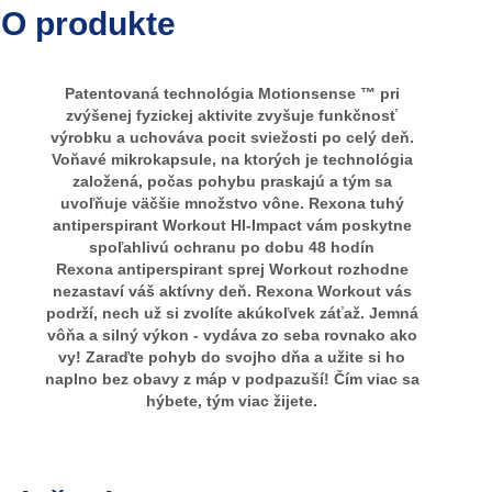
O produkte
Patentovaná technológia Motionsense ™ pri
zvýšenej fyzickej aktivite zvyšuje funkčnosť
výrobku a uchováva pocit sviežosti po celý deň.
Voňavé mikrokapsule, na ktorých je technológia
založená, počas pohybu praskajú a tým sa
uvoľňuje väčšie množstvo vône. Rexona tuhý
antiperspirant Workout HI-Impact vám poskytne
spoľahlivú ochranu po dobu 48 hodín
Rexona antiperspirant sprej Workout rozhodne
nezastaví váš aktívny deň. Rexona Workout vás
podrží, nech už si zvolíte akúkoľvek záťaž. Jemná
vôňa a silný výkon - vydáva zo seba rovnako ako
vy! Zaraďte pohyb do svojho dňa a užite si ho
naplno bez obavy z máp v podpazuší! Čím viac sa
hýbete, tým viac žijete.