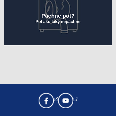
Páchne pot?
Pot ako taký nepáchne