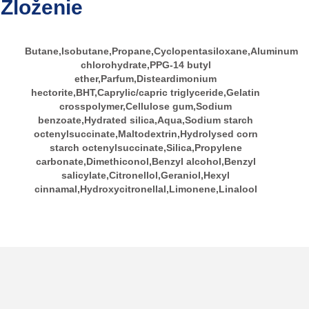
Zloženie
Butane,Isobutane,Propane,Cyclopentasiloxane,Aluminum
chlorohydrate,PPG-14 butyl
ether,Parfum,Disteardimonium
hectorite,BHT,Caprylic/capric triglyceride,Gelatin
crosspolymer,Cellulose gum,Sodium
benzoate,Hydrated silica,Aqua,Sodium starch
octenylsuccinate,Maltodextrin,Hydrolysed corn
starch octenylsuccinate,Silica,Propylene
carbonate,Dimethiconol,Benzyl alcohol,Benzyl
salicylate,Citronellol,Geraniol,Hexyl
cinnamal,Hydroxycitronellal,Limonene,Linalool