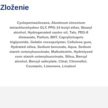
Zloženie
Cyclopentasiloxane, Aluminum zirconium
tetrachlorohydrex GLY, PPG-14 butyl ether, Stearyl
alcohol, Hydrogenated castor oil, Talc, PEG-8
distearate, Parfum, BHT, Caprylic/capric
triglyceride, Gelatin crosspolymer, Cellulose gum,
Hydrated silica, Sodium benzoate, Aqua, Sodium
starch octenylsuccinate, Maltodextrin, Hydrolysed
corn starch octenylsuccinate, Silica, Benzyl
alcohol, Benzyl salicylate, Citral, Citronellol,
Coumarin, Limonene, Linalool