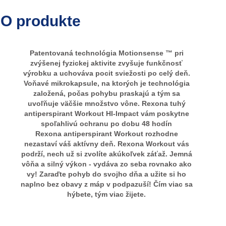
O produkte
Patentovaná technológia Motionsense ™ pri
zvýšenej fyzickej aktivite zvyšuje funkčnosť
výrobku a uchováva pocit sviežosti po celý deň.
Voňavé mikrokapsule, na ktorých je technológia
založená, počas pohybu praskajú a tým sa
uvoľňuje väčšie množstvo vône. Rexona tuhý
antiperspirant Workout HI-Impact vám poskytne
spoľahlivú ochranu po dobu 48 hodín
Rexona antiperspirant Workout rozhodne
nezastaví váš aktívny deň. Rexona Workout vás
podrží, nech už si zvolíte akúkoľvek záťaž. Jemná
vôňa a silný výkon - vydáva zo seba rovnako ako
vy! Zaraďte pohyb do svojho dňa a užite si ho
naplno bez obavy z máp v podpazuší! Čím viac sa
hýbete, tým viac žijete.