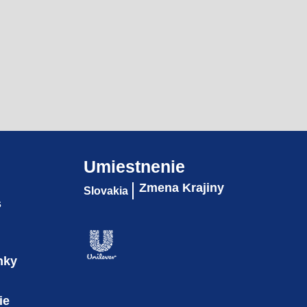
Umiestnenie
Zmena Krajiny
Slovakia
s
nky
ie