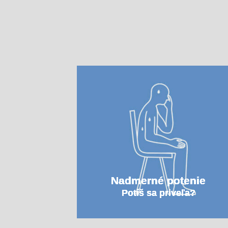
Nadmerné potenie
Potíš sa priveľa?