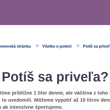
movská stránka
Všetko o potení
Potíš sa prive
Potíš sa priveľa?
íme približne 1 liter denne, ale väčšina z toho
i to uvedomili. Môžeme vypotiť až 10 litrov de
bo ak intenzívne športujeme.