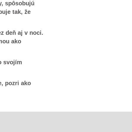
y, spôsobujú
buje tak, že
z deň aj v noci.
mou ako
o svojím
, pozri ako