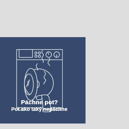
Páchne pot?
Pot ako taký nepáchne