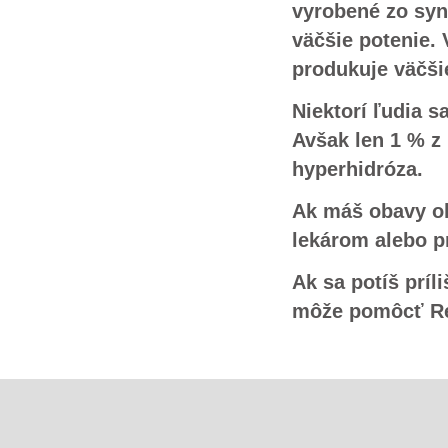
vyrobené zo syn
väčšie potenie. 
produkuje väčši
Niektorí ľudia s
Avšak len 1 % z 
hyperhidróza.
Ak máš obavy o
lekárom alebo 
Ak sa potíš príl
môže pomôcť R