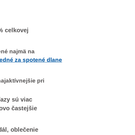
% celkovej
čené najmä na
vedné za spotené dlane
ajaktívnejšie pri
azy sú viac
ovo častejšie
dál, oblečenie