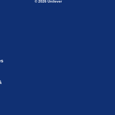
© 2026 Unilever
es
á