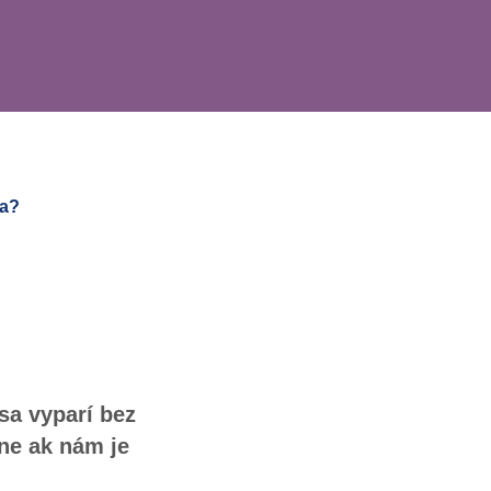
ľa?
 sa vyparí bez
nne ak nám je