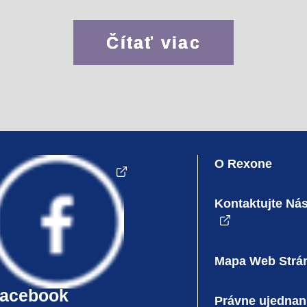
Čítať viac
O Rexone
Kontaktujte Ná
Mapa Web Strá
Právne ujednan