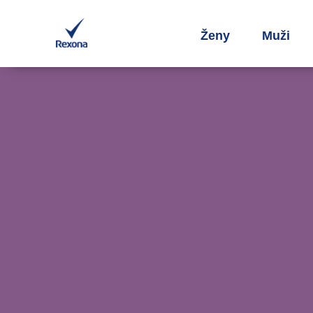
Ženy
Muži