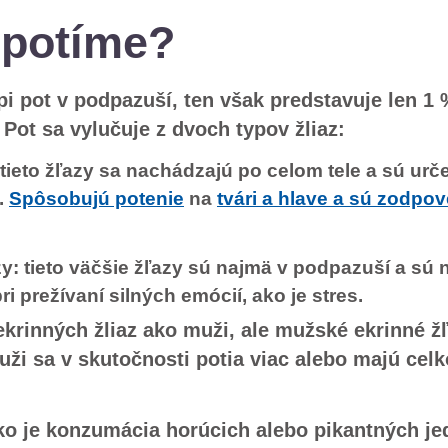
 potíme?
pi pot v podpazuší, ten však predstavuje len 1 
. Pot sa vylučuje z dvoch typov žliaz:
 tieto žľazy sa nachádzajú po celom tele a sú ur
.
Spôsobujú potenie
na
tvári a hlave a sú zodpo
y: tieto väčšie žľazy sú najmä v podpazuší a sú n
ri prežívaní silných emócií, ako je stres.
krinných žliaz ako muži, ale mužské ekrinné žľ
uži sa v skutočnosti potia viac alebo majú celk
ako je konzumácia horúcich alebo pikantných je