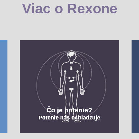
Viac o Rexone
Čo je potenie?
Potenie nás ochladzuje