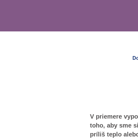
Do
V priemere vypot
toho, aby sme s
príliš teplo ale