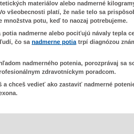
tetických materiálov alebo nadmerné kilogram
Vo všeobecnosti platí, že naše telo sa prispôso
e množstva potu, keď to naozaj potrebujeme.
a potia nadmerne alebo pociťujú návaly tepla ce
ľudí, čo sa
nadmerne potia
trpí diagnózou zná
hľadom nadmerného potenia, porozprávaj sa s
profesionálnym zdravotníckym poradcom.
iš a chceš vedieť ako zastaviť nadmerné potenie
exona.