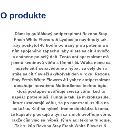
O produkte
Dámsky guľôčkový antiperspirant Rexona Stay
Fresh White Flowers & Lychee je navrhnutý tak,
aby poskytol 48 hodín ochrany proti poteniu a s
ním spojeného zápachu, aby si ste sa cítili sviežo
a chánene po celý deň. Tento antisperspirant má
jemnú kvetinovú vôňu s tónmi liči. Vďaka nemu sa
môžete cítiť sebavedome a hýbať sa celý deň a
stále sa cítiť svieži akýkoľvek deň v roku. Rexona
Stay Fresh White Flowers & Lychee antiperspirant
obsahuje inovatívnu MotionSense technológiu,
ktorá postupne uvoľňuje sviežu vôňu, keď to
najviac potrebuješ. Funguje tak, že mikrokapsule,
ktoré uzatvárajú vôňu, sa po nanesení usídlia na
pokožke. Keď sa hýbeš, trením dochádza k tomu,
že kapsule praskajú a tým sa z nich uvoľňuje vône.
Takže čím viac sa hýbeš, tým viac Rexona funguje.
Tak si kúp Rexona Stay Fresh White Flowers &