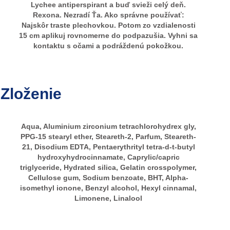
Lychee antiperspirant a buď svieži celý deň.
Rexona. Nezradí Ťa. Ako správne používať:
Najskôr traste plechovkou. Potom zo vzdialenosti
15 cm aplikuj rovnomerne do podpazušia. Vyhni sa
kontaktu s očami a podráždenú pokožkou.
Zloženie
Aqua, Aluminium zirconium tetrachlorohydrex gly,
PPG-15 stearyl ether, Steareth-2, Parfum, Steareth-
21, Disodium EDTA, Pentaerythrityl tetra-d-t-butyl
hydroxyhydrocinnamate, Caprylic/capric
triglyceride, Hydrated silica, Gelatin crosspolymer,
Cellulose gum, Sodium benzoate, BHT, Alpha-
isomethyl ionone, Benzyl alcohol, Hexyl cinnamal,
Limonene, Linalool