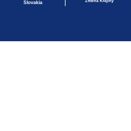
Umiestnenie
Zmena Krajiny
Slovakia