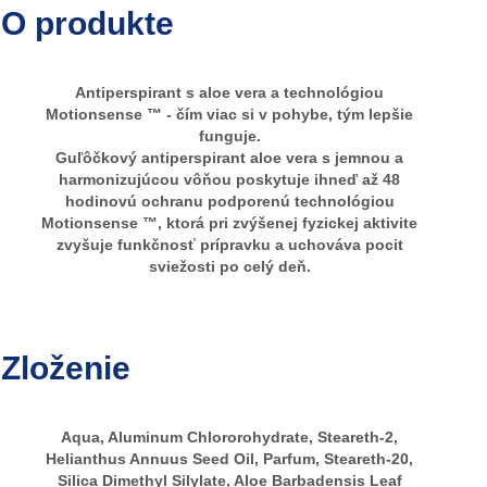
O produkte
Antiperspirant s aloe vera a technológiou
Motionsense ™ - čím viac si v pohybe, tým lepšie
funguje.
Guľôčkový antiperspirant aloe vera s jemnou a
harmonizujúcou vôňou poskytuje ihneď až 48
hodinovú ochranu podporenú technológiou
Motionsense ™, ktorá pri zvýšenej fyzickej aktivite
zvyšuje funkčnosť prípravku a uchováva pocit
sviežosti po celý deň.
Zloženie
Aqua, Aluminum Chlororohydrate, Steareth-2,
Helianthus Annuus Seed Oil, Parfum, Steareth-20,
Silica Dimethyl Silylate, Aloe Barbadensis Leaf