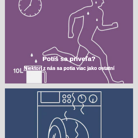
Potíš sa priveľa?
Niektorí z nás sa potia viac jako ostatní