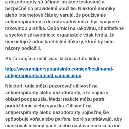
a dezodoranty sú účinné, striktne testované a
bezpečné na pravidelné použitie. Niektoré denníky
alebo internetové články varujú, že používanie
antiperspirantov a dezodorantov môže byť spájané s
rakovinou prsníka. Odborníci na rakovinu, charitatívne
a svetové zdravotnícke organizácie však tvrdia, že
neexistujú žiadne kredibilné dôkazy, ktoré by tieto
názory podložili.
Ak ťa zaujíma zistiť viac, klikni na túto linku:
http://www.antiperspirantsinfo.com/en/health-and-
antiperspirants/breast-cancer.aspx
Niektorí ľudia môžu pozorovať citlivosť na
antiperspiranty alebo dezodoranty, a to najmä v
oblasti podpazušia. Medzi reakcie môžu patriť
podráždenie alebo vyrážka. Citlivosť na
antiperspiranty alebo dezodoranty najbežnejšie
spôsobuje vôňa alebo parfém, ktoré sa pridávajú, aby
maskovali telesný pach, alebo nastáva reakcia na iné