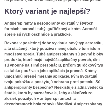
Ktorý variant je najlepší?
Antiperspiranty a dezodoranty existujú v štyroch
formách: aerosól, tuhý, guľôčkový a krém. Aerosól
spreje sú rýchloschnúce a praktické.
Rexona v poslednej dobe vyvinula nový typ aerosólu,
a to stlačený, ktorý používa menej obalu v tom istom
množstve spreja. Tuhé antiperspiranty sú pevné bloky
produktu, ktoré majú najväčší aplikačný povrch, čím
sú vhodné na silnú perspiráciu, pričom guľôčkový typ
sa ľahko používa a jeho aplikácia je presná. Krémy
umožňujú presné meranie aplikácie, kým hydratujú
tvoju pokožku a poskytujú ochranu proti poteniu. Sú
antiperspiranty bezpečné? Neexistuje žiadna vedecká
štúdia, ktorá by naznačovala, žeby akákoľvek zo
zložiek použitých v antiperspirantoch a
dezodorantoch bola zdraviu škodlivá. Antiperspiranty