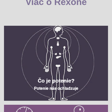
Viac o Rexone
Čo je potenie?
Potenie nás ochladzuje