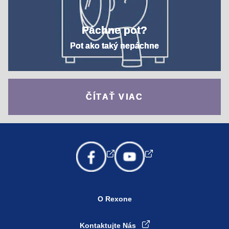
Páchne pot?
Pot ako taký nepáchne
ČÍTAŤ VIAC
O Rexone
Kontaktujte Nás