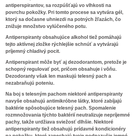
antiperspirantov, sa rozpúšťajú vo vlhkosti na
povrchu pokožky. Pri tomto procese sa vytvára gél,
ktorý sa dočasne uhniezdi na potných žľazách, čo
znižuje množstvo vylúčeného potu.
Antiperspiranty obsahujúce alkohol tiež pomáhajú
tejto aktívnej zložke rýchlejšie schnúť a vytvárajú
príjemný chladivý pocit.
Antiperspirant môže byť aj dezodorantom, pretože je
schopný regulovať pot, pričom obsahuje i vôňu.
Dezodoranty však len maskujú telesný pach a
nezabraňujú poteniu.
Na boj s telesným pachom niektoré antiperspiranty
navyše obsahujú antimikróbne látky, ktoré zabíjajú
baktérie spôsobujúce telesný pach. Spomalenie
rozmnožovania týchto baktérií neutralizuje nepríjemné
pachy, takže urdžiava sviežosť dlhšie. Niektoré
antiperspiranty tiež obsahujú prídavné kondicionéry
na pokožku, ktoré zanechajú tvoje podpazušie jemné.