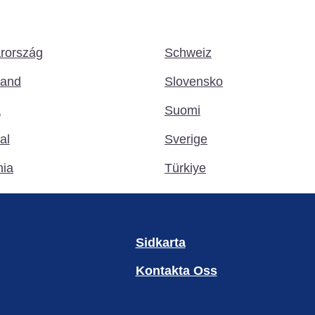
rország
Schweiz
land
Slovensko
a
Suomi
al
Sverige
ia
Türkiye
Sidkarta
Kontakta Oss