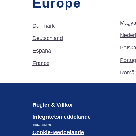
Europe
Magya
Danmark
Neder
Deutschland
Polsk
España
Portug
France
Român
Regler & Villkor
Integritetsmeddelande
Tillgänglighet
Cookie-Meddelande