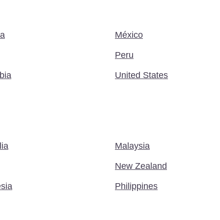
a
México
Peru
bia
United States
lia
Malaysia
New Zealand
sia
Philippines