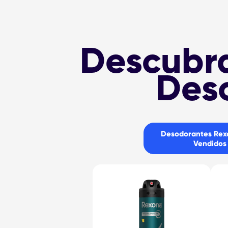
Descubra
Des
Desodorantes Rex
Vendidos