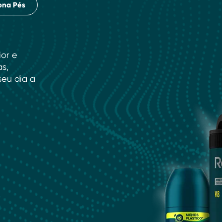
ona Pés
ior e
as,
eu dia a