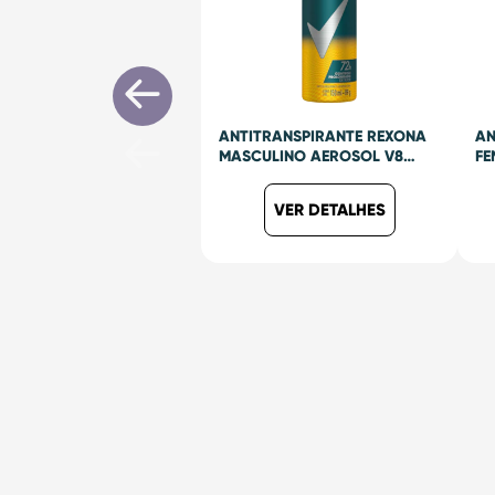
ANTITRANSPIRANTE REXONA
AN
MASCULINO AEROSOL V8
FE
150ML
DR
VER DETALHES