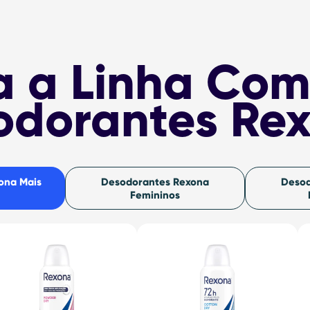
 a Linha Com
odorantes Re
ona Mais
Desodorantes Rexona
Desod
Femininos