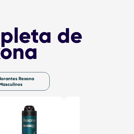
pleta de
xona
orantes Rexona
Masculinos