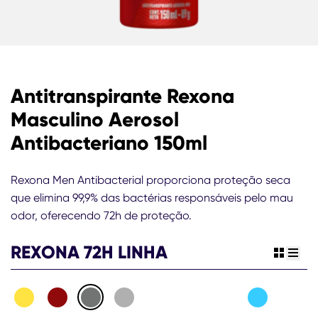
Antitranspirante Rexona
Masculino Aerosol
Antibacteriano 150ml
Rexona Men Antibacterial proporciona proteção seca
que elimina 99,9% das bactérias responsáveis pelo mau
odor, oferecendo 72h de proteção.
REXONA 72H LINHA
view gr
view 