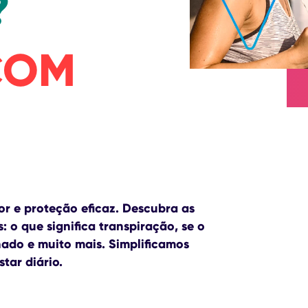
?
COM
or e proteção eficaz. Descubra as
s:
o que significa transpiração
, se o
nado
e muito mais. Simplificamos
tar diário.