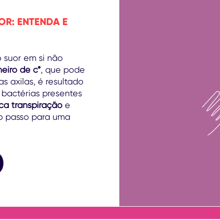
R: ENTENDA E
o suor em si não
heiro de c*
, que pode
s axilas, é resultado
 bactérias presentes
ica transpiração
e
ro passo para uma
 e Mau Odor: Entenda e Proteja-se