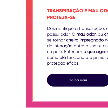
TRANSPIRAÇÃO E MAU ODO
PROTEJA-SE
Desmistifique a transpiração: 
possui odor. O
mau odor
, ou
c
se tornar
cheiro impregnado
na
da interação entre o suor e as
na pele. Entender
o que signif
como ela funciona é o primei
proteção eficaz.
Transpiração
Saiba mais