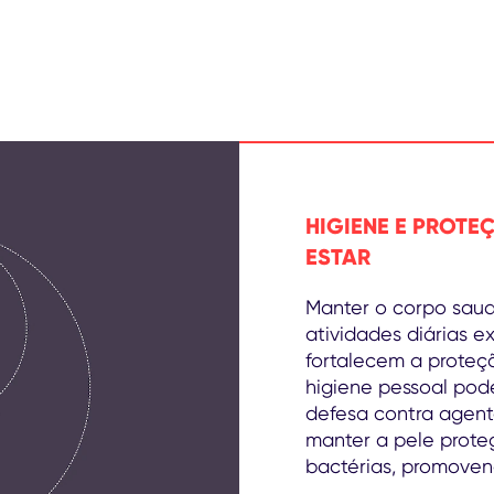
HIGIENE E PROTE
ESTAR
Manter o corpo saud
atividades diárias e
fortalecem a proteç
higiene pessoal po
defesa contra agen
manter a pele proteg
bactérias, promoven