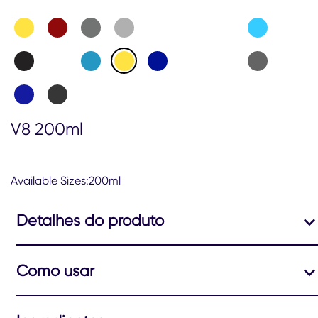
5.0
de
5
de
1
classificações.
V8 200ml
Available Sizes:200ml
Detalhes do produto
Como usar