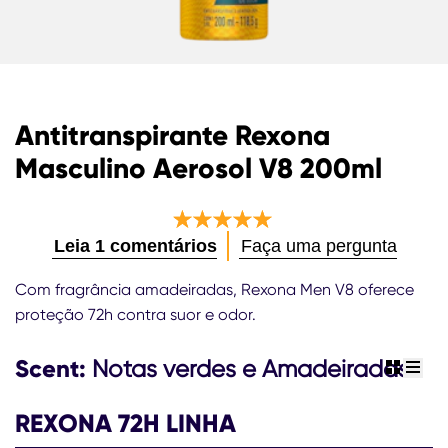
Antitranspirante Rexona
Masculino Aerosol V8 200ml
A
Leia 1 comentários
Faça uma pergunta
classificação
média
Com fragrância amadeiradas, Rexona Men V8 oferece
deste
proteção 72h contra suor e odor.
Antitranspirante
Rexona
Scent:
Masculino
Notas verdes e Amadeiradas
view gr
view 
Aerosol
V8
REXONA 72H LINHA
200ml
é