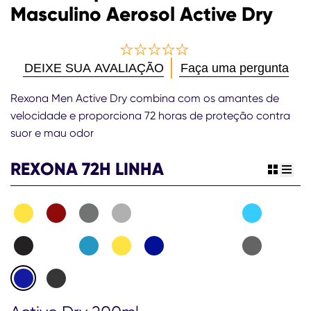
Masculino Aerosol Active Dry
Nenhuma
DEIXE SUA AVALIAÇÃO
Faça uma pergunta
avaliação
enviada
Rexona Men Active Dry combina com os amantes de
para
velocidade e proporciona 72 horas de proteção contra
este
suor e mau odor
product
REXONA 72H LINHA
view gr
view 