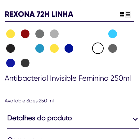
REXONA 72H LINHA
view gr
view 
Antibacterial Invisible Feminino 250ml
Available Sizes:250 ml
Detalhes do produto