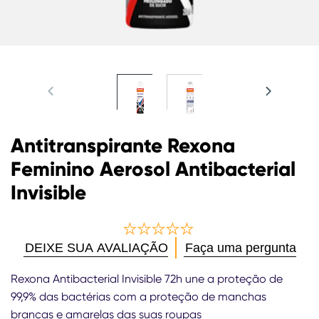
Antitranspirante Rexona
Feminino Aerosol Antibacterial
Invisible
Nenhuma
DEIXE SUA AVALIAÇÃO
Faça uma pergunta
avaliação
enviada
Rexona Antibacterial Invisible 72h une a proteção de
para
99,9% das bactérias com a proteção de manchas
este
brancas e amarelas das suas roupas
product