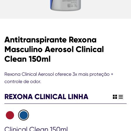
Antitranspirante Rexona
Masculino Aerosol Clinical
Clean 150ml
Rexona Clinical Aerosol oferece 3x mais proteção +
controle de odor.
REXONA CLINICAL LINHA
view gr
view 
Clinical Clean 150ml