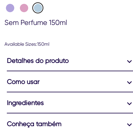
Perfume
150ml
é
Sem Perfume 150ml
4.4
de
5
de
Available Sizes:150ml
75
classificações.
Detalhes do produto
Como usar
Ingredientes
Conheça também