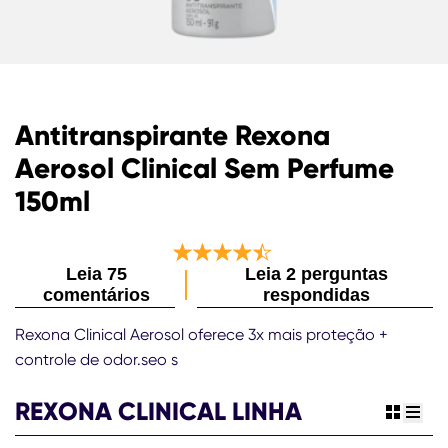
Antitranspirante Rexona
Aerosol Clinical Sem Perfume
150ml
Leia 75
Leia 2 perguntas
A
comentários
respondidas
classificação
média
Rexona Clinical Aerosol oferece 3x mais proteção +
deste
controle de odor.seo s
Antitranspirante
Rexona
Aerosol
REXONA CLINICAL LINHA
view gr
view 
Clinical
Sem