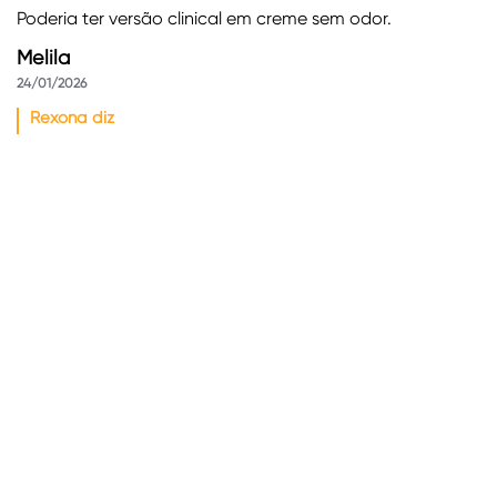
Poderia ter versão clinical em creme sem odor.
Melila
24/01/2026
Rexona diz
26/01/2026
Olá, Melila, Agradecemos por compartilhar suas ideias
com a Rexona! Sua sugestão foi registrada e
encaminhada às áreas responsáveis ​​pelo
desenvolvimento de novos produtos. Todas as sugestões
que recebemos são avaliadas em um longo processo,
que inclui a análise das solicitações e necessidades
apresentadas por outros consumidores, bem como os
resultados de pesquisas de mercado. Por isso, não temos
como antecipar quais novos produtos a empresa está
desenvolvendo ou garantir que todas as sugestões
recebidas serão atendidas. Sempre que precisar, entre
em contato conosco.
Útil
Compartilhar
Relatório