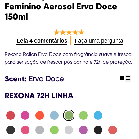
Feminino Aerosol Erva Doce
150ml
A
Leia 4 comentários
Faça uma pergunta
classificação
média
Rexona Rollon Erva Doce com fragrância suave e fresca
deste
para sensação de frescor pós banho e 72h de proteção.
Antitranspirante
Rexona
Scent:
Feminino
Erva Doce
view gr
view 
Aerosol
Erva
REXONA 72H LINHA
Doce
150ml
é
5.0
de
5
de
4