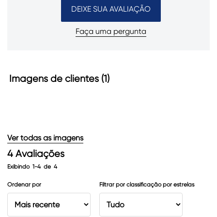
DEIXE SUA AVALIAÇÃO
Faça uma pergunta
Imagens de clientes (1)
Pular
para
resenhas
Ver todas as imagens
4
Avaliações
Exibindo
1-4
de
4
Ordenar por
Filtrar por classificação por estrelas